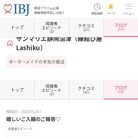
東証プライム上場
結婚相談所探しはIBJ
閲覧履歴
キープ
メニュー
成婚者
ブログ
クチコミ
ホーム
静岡県の結婚相談所
静岡県沼津市
サンマリエ静岡沼津（縁結び屋Lashiku）
トップ
エピソード
(12)
(21)
(2)
サンマリエ静岡沼津（縁結び屋
Lashiku）
オーダーメイドの本気の婚活
成婚者
ブログ
クチコミ
トップ
エピソード
(12)
(21)
(2)
投稿日：2023/01/07
嬉しいご入籍のご報告♡
成婚者エピソード