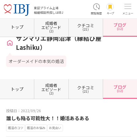
東証プライム上場
結婚相談所探しはIBJ
閲覧履歴
キープ
メニュー
成婚者
ブログ
クチコミ
ホーム
静岡県の結婚相談所
静岡県沼津市
サンマリエ静岡沼津（縁結び屋Lashiku）
トップ
エピソード
(12)
(21)
(2)
サンマリエ静岡沼津（縁結び屋
Lashiku）
オーダーメイドの本気の婚活
成婚者
ブログ
クチコミ
トップ
エピソード
(12)
(21)
(2)
投稿日：2022/09/26
誰しも陥る可能性大！！婚活あるある
婚活のコツ
婚活のお悩み
お見合い