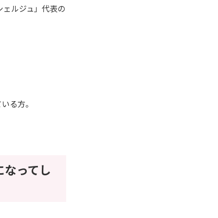
シェルジュ」代表の
ている方。
」になってし