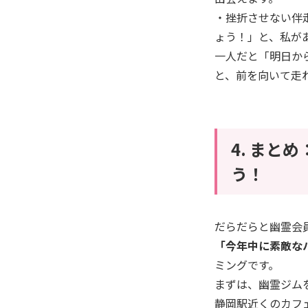
・挫折させない伴
ょう！」と、私が
一人だと「明日か
と、前を向いて走
4. まと
う！
だらだらと幽霊会
「今年中に素敵な
ミングです。
まずは、幽霊ジム
静岡駅近くのカフ