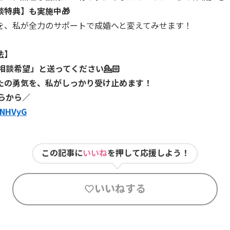
特典】も実施中🎁
を、私が全力のサポートで成婚へと変えてみせます！
法】
料相談希望」と送ってください💁🏻
たの勇気を、私がしっかり受け止めます！
ちらから／
MpNHVyG
この記事に
いいね
を押して応援しよう！
いいねする