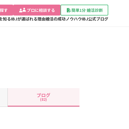
探す
プロに相談する
簡単1分 婚活診断
Jを知る
IBJが選ばれる理由
婚活の成功ノウハウ
IBJ公式ブログ
ブログ
(82)