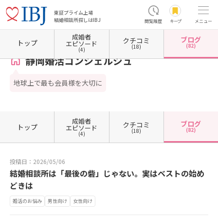
東証プライム上場
結婚相談所探しはIBJ
閲覧履歴
キープ
メニュー
成婚者
ブログ
クチコミ
ホーム
静岡県の結婚相談所
静岡県静岡市
静岡県静岡市駿河区
静岡婚活コンシェルジ
トップ
エピソード
(82)
(18)
(4)
静岡婚活コンシェルジュ
地球上で最も会員様を大切に
成婚者
ブログ
クチコミ
トップ
エピソード
(82)
(18)
(4)
投稿日：2026/05/06
結婚相談所は「最後の砦」じゃない。実はベストの始め
どきは
婚活のお悩み
男性向け
女性向け