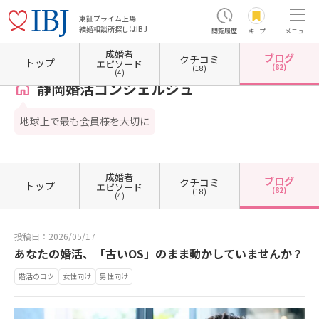
東証プライム上場
結婚相談所探しはIBJ
閲覧履歴
キープ
メニュー
成婚者
ブログ
クチコミ
ホーム
静岡県の結婚相談所
静岡県静岡市
静岡県静岡市駿河区
静岡婚活コンシェルジ
トップ
エピソード
(82)
(18)
(4)
静岡婚活コンシェルジュ
地球上で最も会員様を大切に
成婚者
ブログ
クチコミ
トップ
エピソード
(82)
(18)
(4)
投稿日：2026/05/17
あなたの婚活、「古いOS」のまま動かしていませんか？
婚活のコツ
女性向け
男性向け