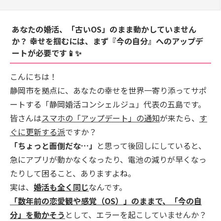
あなたの婚活、「古いOS」のまま動かしていません
か？ 幸せを掴むには、まず『今の自分』へのアップデ
ートが必要です📱✨
こんにちは！
静岡市を拠点に、あなたの幸せを世界一寄り添ってサポ
ートする「静岡婚活コンシェルジュ」代表の五島です。
皆さんは
スマホの「アップデート」の通知
が来たら、
す
ぐに更新する派
ですか？
「ちょっと面倒だな…」
と思って後回しにしていると、
急にアプリが動かなくなったり、電池の減りが早くなっ
たりして困ること、ありますよね。
実は、
婚活も全く同じ
なんです。
「数年前の恋愛観や感覚（OS）」のままで、「今の自
分」を動かそう
として、エラーを起こしていませんか？