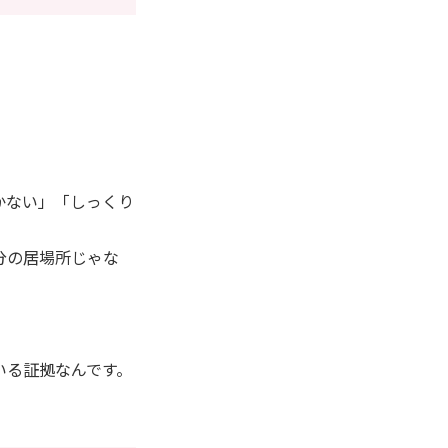
かない」「しっくり
分の居場所じゃな
。
いる証拠なんです。