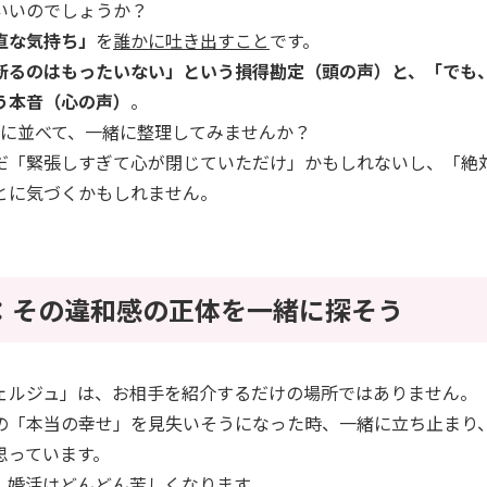
いいのでしょうか？
直な気持ち」
を
誰かに吐き出すこと
です。
ら断るのはもったいない」という損得勘定（頭の声）と、「でも
う本音（心の声）
。
ルに並べて、一緒に整理してみませんか？
ただ「緊張しすぎて心が閉じていただけ」かもしれないし、「絶
とに気づくかもしれません。
とめ：その違和感の正体を一緒に探そう
シェルジュ」は、お相手を紹介するだけの場所ではありません。
の「本当の幸せ」を見失いそうになった時、一緒に立ち止まり
思っています。
と、婚活はどんどん苦しくなります。