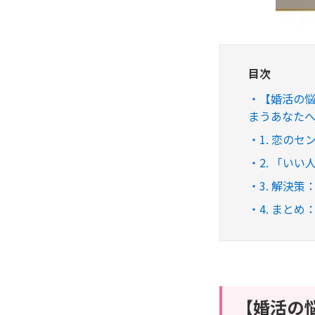
目次
【婚活の
まうあなた
​1. 恋
​2. 「
​3. 解
​4. ま
【婚活の