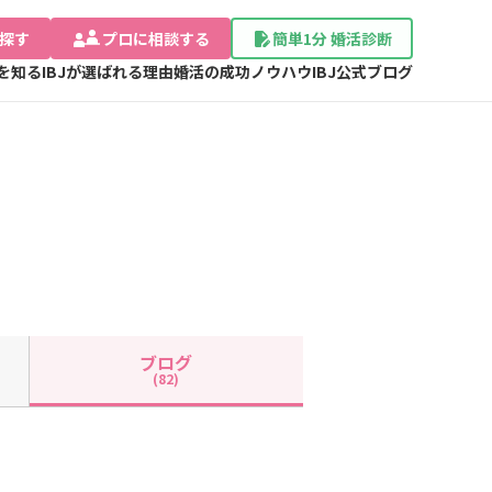
探す
プロに相談する
簡単1分 婚活診断
Jを知る
IBJが選ばれる理由
婚活の成功ノウハウ
IBJ公式ブログ
ブログ
(82)