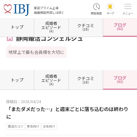
東証プライム上場
結婚相談所探しはIBJ
閲覧履歴
キープ
メニュー
成婚者
ブログ
クチコミ
ホーム
静岡県の結婚相談所
静岡県静岡市
静岡県静岡市駿河区
静岡婚活コンシェルジ
トップ
エピソード
(82)
(18)
(4)
静岡婚活コンシェルジュ
地球上で最も会員様を大切に
成婚者
ブログ
クチコミ
トップ
エピソード
(82)
(18)
(4)
投稿日：2026/04/24
「またダメだった…」と週末ごとに落ち込むのは終わり
に
婚活のコツ
男性向け
女性向け