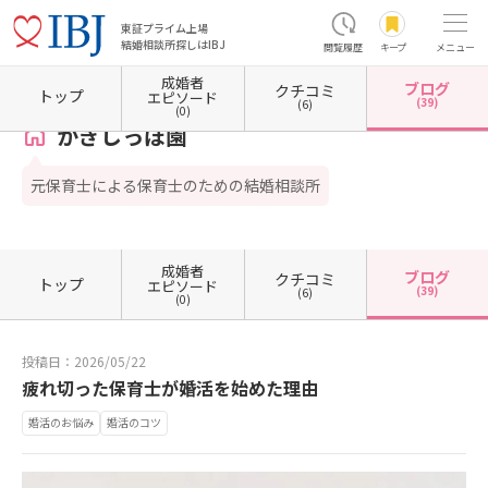
東証プライム上場
結婚相談所探しはIBJ
閲覧履歴
キープ
メニュー
成婚者
ブログ
クチコミ
ホーム
埼玉県の結婚相談所
埼玉県朝霞市
かぎしっぽ園
カウンセラーブログ一覧
トップ
エピソード
(39)
(6)
(0)
かぎしっぽ園
元保育士による保育士のための結婚相談所
成婚者
ブログ
クチコミ
トップ
エピソード
(39)
(6)
(0)
投稿日：2026/05/22
疲れ切った保育士が婚活を始めた理由
婚活のお悩み
婚活のコツ