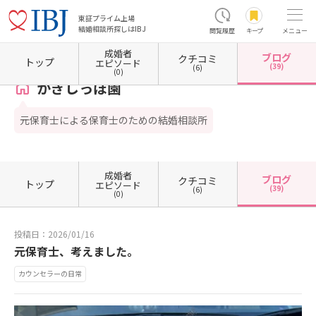
東証プライム上場
結婚相談所探しはIBJ
閲覧履歴
キープ
メニュー
成婚者
ブログ
クチコミ
ホーム
埼玉県の結婚相談所
埼玉県朝霞市
かぎしっぽ園
カウンセラーブログ一覧
トップ
エピソード
(39)
(6)
(0)
かぎしっぽ園
元保育士による保育士のための結婚相談所
成婚者
ブログ
クチコミ
トップ
エピソード
(39)
(6)
(0)
投稿日：2026/01/16
元保育士、考えました。
カウンセラーの日常