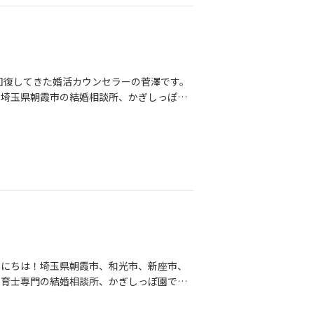
回復してきた婚活カウンセラーの菅澤です。
！埼玉県朝霞市の結婚相談所、かぎしっぽ園
しています。かぎしっぽ園は、元保育士に
全力でサポートしています！！保育士プラン
す！すごくお得！！明日からの保育にすぐ使
さんの婚活はかぎしっぽ園にお任せくださ
す。保育士ではない職業の方もスタンダート
れぞれ。「ちゃんとしたお付き合いをしたこ
「恋人と別れたばっかり」「バツイチだけど
、本当に多種多様な理由で相談に来てくれま
ぼ全員です。私だって知りませんでした(笑)
談所での活動の流れを説明して、実際のア
んにちは！埼玉県朝霞市、和光市、新座市、
までは見せられないのですが、(会員になれ
保育士専門の結婚相談所、かぎしっぽ園で
住む地域ではどれくらいの人が婚活している
いますか？保育士さんは頭がパンクしていま
するのが、「こんなにいい人がたくさんいる
始まってどんな気持ちでしょうか？「希望
くさんいるし、バツイチさんだってたくさん