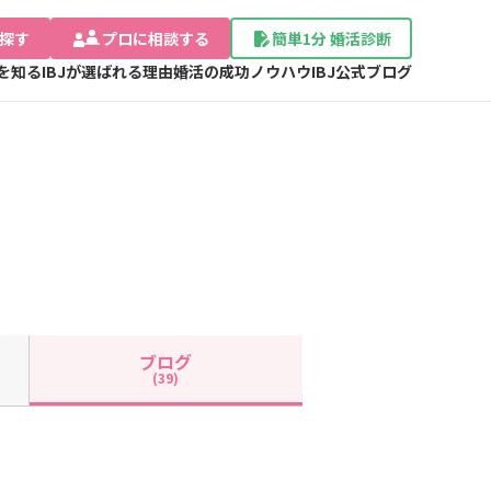
探す
プロに相談する
簡単1分 婚活診断
Jを知る
IBJが選ばれる理由
婚活の成功ノウハウ
IBJ公式ブログ
ブログ
(39)