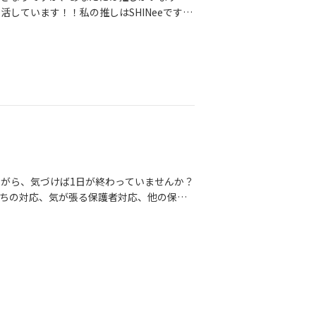
「結婚したくても動けない」仕事です私も保
しています！！私の推しはSHINeeです！
どれほど体力も気力も使う仕事なのか、よく
が終わったばかりで、なんなら絶賛SHINe
護者対応をして、休憩という名の時間に事
ブの日が近づくとワクワクする。新しいグッズ
たら婚活を頑張ろう！」そう思っていても、
報を追いかける毎日。推し活は人生を豊かに
一日が終わってしまう。婚活イベントを探
ません。むしろ大賛成！！！！！派です。
せずに終わる。この循環になるのは、決して
う間に30代になっていました」「推し活に
そ起こる、自然なことなのです。出会いが少
ありません。推しは人生を変えてくれる。で
んからよく聞く言葉があります。「出会いが
しみができます。仕事で嫌なことがあって
同じメンバーと過ごします。学生時代の友人
になる。そんな尊い儚い存在ですよね。とて
がないまま、一年、また一年と時間だけが過
間にこう感じることもありませんか？・体
いていないのかな。」そんなふうに、自分を
の友達が次々と結婚していく・自分の子ども
出会いが少ないのは、あなた自身の問題で
がら、気づけば1日が終わっていませんか？
らの人生を考えるとなんだか少し不安になる
わります。だから、自分を責める必要はあ
ちの対応、気が張る保護者対応、他の保育
に歩くパートナーとは役割が違うのです。
「婚活をしたい気持ちはあるけれど、時間も
いない。明日の出勤時間を確認して、またた
うちに！独身の方と話しているとよく聞く言
法を選ぶことが大切です。たとえば、次のよ
ます。みなさんギリギリのところで保育し
ツアーが終わったら婚活のことちゃんと考
1.オンライン相談で、まずは話を聞いてみる
てないです」以前、無料相談に来てくださっ
かります。でも、1年後の自分より今の自分
ンラインで婚活相談ができます。たとえ
持ちはあるんです。でも正直、体も気持ちも
活市場では出会いの可能性が広がる。これも
でゆっくり話を聞くといった形なら、負担を
終わってしまう。マッチングアプリを開い
う選択肢がベストだと私は考えます。私も
いう段階でも、オンラインなら気軽に相談し
る。周りの結婚報告を見て、素直に喜べなく
る…なんて必要は全くありません。大好きな
日長時間頑張る必要はありません。たとえ
は決してあなたの頑張りが足りないわけでは
入れていい実際に結婚された女性の中にも、