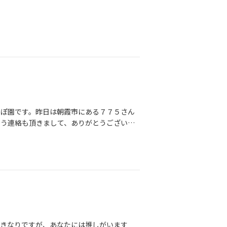
、お互いを知る時間(プレ交際)、交際(真剣
ま、かぎしっぽ園では夏の入会キャンペー
頼を積み重ねていくものだからこそ、少しで
なうちに、どうぞお問合せください！お待ちし
広がります。実際に結婚相談所で活動され
素敵なパートナーとの今後の人生を思う存分
く相談すればよかった。」「20代のうちか
っぽ園 代表 菅澤真梨子
いから」という理由で、一歩を踏み出せなか
こそ、保育士さんの働き方や生活リズムが分
かるからこそ、その保育士さん一人ひとりの
理に急かすことはありません。まずは「相談
キャンペーンのお知らせ「結婚相談所を始め
さんを応援したいという思いから、期間限定
っぽ園です。昨日は朝霞市にある７７５さん
8/16までの期間限定で、入会金11,000円OFF
いう連絡も頂きまして、ありがとうございま
ださい。割引いたします！！婚活は、人生を
ムトキエルの松村さんも本当にありがとうご
でも掴みやすくできたら嬉しいです。来年の
園ではプール遊びが始まり、夏祭りの準備に
。その未来は、今日の小さな一歩から変わる
日々がやってきます。「今日も一日終わっ
ースで、一緒に婚活を始めていきましょう！
ったら、そのままスマホをいじりながら寝落
梨子
ないでしょうか。私もそうでした。とにかく
そこから動けません。そしてふとスマホを開
うな家族の様子。「わぁ～おめでとう！」
せんか？「私も結婚したい。」「でも仕事が
終わる。」そんな気持ちになっている保育士
いきなりですが、あなたには推しがいます