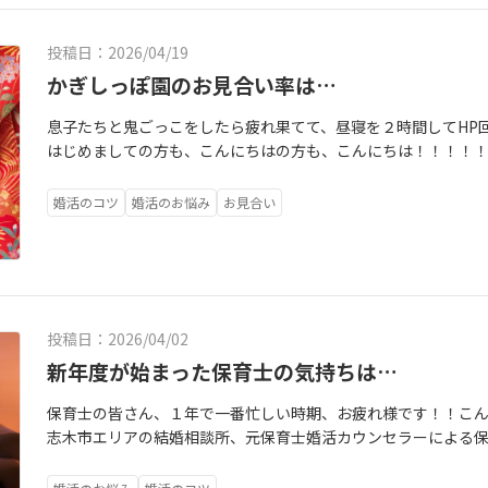
投稿日：2026/04/19
かぎしっぽ園のお見合い率は…
息子たちと鬼ごっこをしたら疲れ果てて、昼寝を２時間してHP
はじめましての方も、こんにちはの方も、こんにちは！！！！
です。朝霞市、和光市、新座市、志木市を主なエリアとして運営
よる、保育士に特化した結婚相談所です。頑張る保育士さんを
婚活のコツ
婚活のお悩み
お見合い
には、絵本専門士によるマンツーマンの絵本講座がついていま
えるネタ、絵本の知識をお届けしています。ぜひ、現役保育士
い！！かぎしっぽ園には、男性会員も女性会員も在籍していま
プランで入会して活動中です。入ってくる時の悩みは実に人そ
とがない」「なかなか人を好きになれない」「出会いがない」
投稿日：2026/04/02
良いですか…？」「マッチングアプリにもう疲れました」等々
す。そもそも結婚相談所っていうシステムをよく知らない方がほ
新年度が始まった保育士の気持ちは…
だって、学校で習わないし…ねぇ？なので、私はサラッと結婚相
保育士の皆さん、１年で一番忙しい時期、お疲れ様です！！こ
プリ画面を見てもらうようにしています。本当の本当の詳細画面
志木市エリアの結婚相談所、元保育士婚活カウンセラーによる
ば細部まで見ることが出来ます！)どんな人がいるのか？自分の
す。ついに新しい年度が始まりましたね。子どもたちは泣いて
のか？等を実際に見てもらっています。そこで皆さんびっくり
せんか？毎日バタバタしていることと思います。さて、新年度が
んですね！！！！！」という感想。20代からの若い人だってた