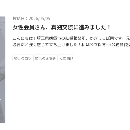
送っていました。そういう時にいつも思っていたのが、「結婚
んな小さな一歩が、後の大きな変化につながることがあります
ていう理論。結婚したい＝保育から逃げるこれってちょっと違
かります私は保育士として働いていたからこそ、・保育士とい
したいって理由は、実は、結婚したい夢も昔から持っているっ
投稿日：2026/05/05
務の忙しさ・休日は疲れて動けないことどれも経験してきまし
いっていう夢を叶えた皆さんは、保育の勉強をして、保育士資格
う」とは言いません。まずは、あなたの今の状況をお聞かせく
りましたね。保育士になる夢は一人で叶えられても、結婚した
女性会員さん、真剣交際に進みました！
からない。」「結婚したいけれど不安。」そんな気持ちも、そ
たのもう一つの夢、眠っていませんか？結婚したい夢、いつ叶
ものではありません。あなたのペースで、あなたらしく進めれば
こんにちは！埼玉県朝霞市の結婚相談所、かぎしっぽ園です。
うに、結婚するには婚活が必要な時代になりました。だけど保
にするためにもし今、「今年も仕事だけで夏が終わるのかな。
必要だと強く感じて立ち上げました！私は公立保育士(公務員)
す。だからそんな保育士さんの夢が叶うように、出会いがもっ
まにしないでください。一年は本当にあっという間です。気づ
気で保育士さんたちの力になりたいと思ってます！！今日は会
所をやっています。保育士になったから、ずっと保育士でいな
す。今の小さな一歩が、来年の夏には大きな変化になっている
女性会員さん、この度、真剣交際に入りました！！！なかなか
と思うんです。担任なんだから、年度末までは私が担任やらな
婚活のコツ
婚活のお悩み
女性向け
に始めればよかった」と後悔する方はいても、「早く始めすぎ
活動できない時も多かった彼女。それでも立ち止まらなかった
っていう狭い世界にいると、本当にびっくりするくらい視野が狭
らこそ、気になった今が始めどきです。一人で悩み続けるので
た。「入会時には１年後が目標って言ってたけど、１年後に成
実に良くない思考だなと感じています。はっきり言ってしまうと
か？あなたが笑顔で「相談してよかった」と思えるように、元
なんて言っていましたが、１年以内の成婚退会がもうそこまで
たの担任の代わりもいます。なんとかなるもんです。でも、あな
て、心を込めて話を聞きます。来年の夏が、今年とは少し違う景
流れで２人のご縁が大きく育つように引き続きサポートしてき
大事にしてね。苦しくなるくらいなら、保育士辞めたって大丈
に踏み出してみませんか。あなたと同じように、20代30代の保
は変わります。婚活は１歳でも若いうちが有利に働きますよ！
向けたメッセージであり、昔の私に向けたメッセージでもありま
園で待ってます！保育士専門の結婚相談所 かぎしっぽ園代表
さん、あなたの悩み、かぎしっぽ園で受け止めます。少人数のア
です。尽くすタイプの子が多いです。だから、気付いたら自分の
全然連絡がとれないってことはありません。ぜひ一緒に婚活し
ことがよくあります。結婚したいっていうのもあなたの大事な大
子
い？結婚相談所はお金もかかるし。でも今のまま独身も嫌だ。
しっぽ園を設立しました。緊張しなくて大丈夫です。ぐいぐい勧誘
なれる場所でありたいんです。いつも保育お疲れ様です。やっと
に、週末はゆったり楽しんでくださいね。保育士専門の結婚相