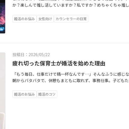
さんへ、今日は私からお伝えしたいことがあります。保育士は
か？楽しんで推し活していますか？私ですか？めちゃくちゃ推し活
育士として働いてきました。だからこそ、保育士という仕事が
ミノとテミンが大好きです！！(聞いてない)今月に日本でのライブ
分かります。朝は子どもたちを笑顔で迎え、一日中走り回り、保
eロス真っ只中です(笑)チケット争奪戦結果に一喜一憂。ライ
婚活のお悩み
女性向け
カウンセラーの日常
務仕事をして、次々来る行事の準備をして…。「仕事が終わっ
が出ればアレもコレも欲しくなる。SNSを開けば推しの最新情
実際には家に帰るだけで精一杯。休日も疲れが取れず、気付けば
してくれます。私自身、推し活を否定するつもりはまったくあり
しても、「休みの日に気使うのもやだなぁ。」と考えて、何も
でも、婚活相談に来られる女性の中には、「気づいたらあっとい
甘えではありません。保育士という仕事を頑張っているからこ
夢中で恋愛をずっと後回しにしていました」と話す方が少なく
ないのは、あなたのせいではありません面談をすると保育士さ
も結婚はしてくれない。これが現実です。推しがいると毎日に楽
投稿日：2026/05/22
全くありません。」実際、保育という職場は女性が多く、毎日
も頑張れる。疲れた心を癒してくれる。推しが自分の生き甲斐
は結婚し、異性の紹介の話も少なくなっていく。新しい出会い
も分かります。私の推しもそういう存在です。でも、ふとした瞬
疲れ切った保育士が婚活を始めた理由
ぎていく。すると、「私って魅力がないのかな。」「結婚に向
調を崩した時、一人ぼっちでとてつもなく寂しく感じる・周り
責めてしまう保育士もいます。でも、それは違います。大丈夫。
「もう毎日、仕事だけで精一杯なんです…」そんなふうに感じな
を産んでみたいのになぁ・実家の親が年を重ねてきた・これか
はなく、「環境」の問題なのです。環境が変われば、出会いも変
朝からバタバタで、休憩もまともに取れず、事務仕事。子どもた
推しは心を支えてくれます。癒しをくれます。でも、人生を一緒
りません。忙しい保育士さんでも実践しやすい婚活方法がある
士とのやりとり…。やっと帰宅しても、何もする気力が残って
これは明確です。婚活は「いつか」ではなく「今」の一番若い
体力もない。」そんな保育士さんには、無理なく続けられる方
め息。保育士さんとお話していると、こんな声を本当によく聞き
葉があります。「もう少し落ち着いたら婚活始めます」「推しの
婚活のお悩み
婚活のコツ
うな進め方なら、忙しい毎日の中でも取り入れやすくなります。
てるんだなぁと胸が苦しくなります。「今は婚活する余裕なん
えます」「来年から本気出して恋人探します」気持ちはとても分
仕事終わりにわざわざ外出しなくても、スマホやパソコンでオ
た保育士さんも、最初にこう話していました。「婚活したい気
の方が若い。これは残酷ですが事実です。１歳でも若い方が婚
ば、・平日の夜に30分だけ相談する・休日に家でzoomを繋い
ついていかなくて困ってます。」休みの日は、疲れを取るだけで
事実です。だからこそ、推し活を楽しみながら婚活を進めるとい
少なく始められます。「何から始めればいいか分からない」と
ても、返信する気力がない。会うまでが長くてめんどくさくな
推し活しているからこそ、こう強く思います。どちらかを諦め
やすいのが魅力です。2.短時間だけ婚活に使う時間を決める毎
なってきた。焦るのに、動けない自分に落ち込む。でも、それ
推し活、大好きなままでいいんです。推し活も結婚も両方手に