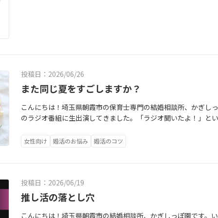
から明日すぐ結婚できるものではありません。出会い(お見合い)
の成功が近いとカウンセラーをしていて心から思います。ただい
交際)、そして結婚へと進んでいきます。一つひとつお相手と信
ンを行っております。入会金11,000円オフしている今のお得
も早くはじめの一歩を動き始めた人ほど、未来の選択肢が確実に
ております。そして、婚活してきたAさん、お疲れさまでした。
る保育士さんも、最初は皆さん同じように言います。「もっと早
楽しんでくださいね！保育士さんを応援する結婚相談所かぎし
ら婚活しておけばよかった。」この言葉を聞くたびに、「忙し
った時間がもったいなかったと感じます。私は元保育士だから
かります。シフト勤務や行事の忙しさ、休日の過ごし方まで分
投稿日：2026/06/26
ペースに合わせた婚活サポートを心がけています。だから、無
また同じ夏をすごしますか？
してみようかな」という小さな一歩で十分です。この夏の応援
たいけれど、費用が気になって踏み出せない。」そんな保育士
こんにちは！埼玉県朝霞市の保育士専門の結婚相談所、かぎし
で入会金割引キャンペーンを実施します！2026/07/18～2026/0
のラジオ番組に生出演してきました。「ラジオ聞いたよ！」と
します！！！！！！「キャンペーン見ました」と声をかけてく
した！そして今回この機会を繋げてくださった、パーソナルジ
変えるきっかけになるかもしれません。そのきっかけを、少し
ざいました！さて、気が付けばもうすぐ7月が始まります。保育
女性向け
婚活のお悩み
婚活のコツ
夏も同じことで悩んでいるか、それとも隣に大切な人がいるか
練習、水遊びの毎日、汗だくになりながら子どもたちと過ごす
かもしれません。まずはお気軽にご相談ください。あなたのペ
た…。」家に帰る頃にはクタクタで、ご飯を食べてお風呂に入
保育士さんを応援する結婚相談所かぎしっぽ園 代表 菅澤真
ち。そんな毎日を送っている保育士さんは、とても多いのでは
疲れているんです、体も精神的にも。家で座ったらもう最後、
投稿日：2026/06/19
くと目に入るのは、友人の結婚報告や赤ちゃんの写真、幸せそ
推し活の落とし穴
と、そう思う反面、なんだか少しだけ苦しくなることはありま
忙しくて婚活なんてできない。」「気付いたらまた今年も夏が
こんにちは！埼玉県朝霞市の結婚相談所、かぎしっぽ園です。