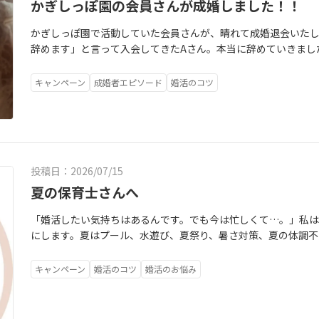
かぎしっぽ園の会員さんが成婚しました！！
かぎしっぽ園で活動していた会員さんが、晴れて成婚退会いた
辞めます」と言って入会してきたAさん。本当に辞めていきまし
えるのが苦手だったAさん。話し合うことも苦手でした。だから
人」認定される。でも、婚活をする上でそのままでは難しいと
キャンペーン
成婚者エピソード
婚活のコツ
切さ。これを何度も何度も伝えました。結婚生活は、決断の連
う機会がこれから何回も訪れる。その度に本音を隠していられ
自分の本音を言えない人は多くいます。相手に嫌われたくない
ち、私もすごく分かります。私もけんかってすごく苦手です。あ
を伝える＝喧嘩になるじゃないんです。お互いの思っていること
投稿日：2026/07/15
と。これだけ。そんな話をAさんには繰り返して、お相手にも自
になっていきました。初めは、けんかになることも多かったで
夏の保育士さんへ
来ていき、けんかをしなくなったと報告を受けています。そうな
「婚活したい気持ちはあるんです。でも今は忙しくて…。」私は
持ちが強くなってきます。そうなっていくとうまく動き始めます
にします。夏はプール、水遊び、夏祭り、暑さ対策、夏の体調不
といって終わらせてしまう方が多いように思います。反対に、
生たちは毎日ヘトヘトですよね。「もう少し落ち着いたら婚活
く紡いでいるように感じます。相手を変えるのではなく、自分
はないでしょうか。でも、その「落ち着いたら…」は本当に来
と最近よく感じております。そんなAさんは、カウンセラーの私
キャンペーン
婚活のコツ
婚活のお悩み
表会やクリスマス会。お店屋さんごっこ。年が明ければ卒園準
テンション下がっている時(笑)、どっちの時も包み隠さず連絡
育士の仕事は、一年を通してずーっと忙しさが続きます。だか
出来たのも良かった点だと感じています。婚活は、動き始めた人
く、「忙しい仕事だからこそ、少しずつ始める」という考え方
踏み出せるか出せないか。ことあるごとに訪れる決断が出来る