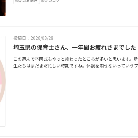
婚活のお悩み
婚活のコツ
に満ち溢れてるぅ～！！！！！！！」なんて保育士は少ないんじ
いる。真剣に婚活している人って実はたっくさんいるんです。
番大変な年度始め。覚えなきゃいけないことの量と、また０から
会員さんは、全員お見合いが組めています！！！自分で動いた
な時期です。保育士さんたち、毎日本当にお疲れ様です。そんな
素敵な会員さんたちのおかげで、かぎしっぽ園のお見合い率10
いあるかな…」「結婚…今年はしたいな」そんな思い、ありま
だったら辞めます」と宣言して活動する方もいます。そういう
出会いを後回しにした結果と忙しい保育士さんが無理なく結婚
られない場所でもないです。やってみて、結婚相談所での活動が
投稿日：2026/03/28
ね。保育士が４月にしんどくなる理由人手不足で常に忙しいん
何かを始める前にアレコレ考えすぎて、動けなくなることが一番
埼玉県の保育士さん、一年間お疲れさまでした
作物作ってます。定時ではまず、帰れません。これらは、私が普
ぎしっぽ園の会員さんはみんな良い人です。だから私も本気で向
です。つまり、保育士は時間も心も体力も余裕のない人が多いん
が、私のhappyに繋がっています！！！あなたもかぎしっぽ園
この週末で卒園式もやっと終わったところが多いと思います。
なんてない状態が普通になってしまっているんです。「落ち着
活市場最大手のIBJ正規加盟店です。お相手は全国にいる10万
生たちはまだまだ忙しい時期ですね。体調を崩せないっていう
ん正直に言います。保育士に【落ち着く時期】なんてありません
結婚するカップルの26組中１組はIBJ婚と言われているほどで
わったら、好きなもの食べて好きな動画見て推しに癒されて自
なると疲れがピークで私は毎年胃腸炎になってました笑)夏：猛
前の場所なんです。就職するときには就活するように、結婚す
東京都へ流れる福祉職今、埼玉県では保育士も幼稚園教諭も人
で頭を悩ませる。秋：運動会、運動会、運動会。冬：発表会、
ね備えた婚活をするなら、結婚相談所はベストな場所だと感じ
内に保育士と幼稚園教諭の就職が流出しているから。都内勤務
の保育、活動の準備、事務作業、ちょっとい苦手なあの保護者
結婚を掴みに行きましょう！！お気軽にHPやインスタからお気
光市や川口市、戸田市、朝霞市、新座市は東京都と隣接していま
の辺で書くのやめておきます。気持ちが疲れてきました(笑)そ
園 代表 菅澤真梨子
市、新座市で働いている、保育士さん、幼稚園の先生って尚更
た年度末になって新年度になって…あっという間に保育士何年
と言われている保育職。昨今の物価高も重なって、早急に給与
お金が溜まったら…今じゃない気がして…と、やらない理由はい
が低いから、自分自身の年収より収入がある人と結婚したい。
の幸せを自分で近づけてあげたいと思いませんか？忙しい職種
ます。でも、保育士や幼稚園の先生はほとんどの人が心の中で思
で保育士さんに必要なのは、頑張る婚活ではなくて、「仕組み
ままなんかでなく、当たり前の思考だと思います。だけど、これ
は、・スマホで24時間お相手探し可能・自分のスキマ時間を有
けますか？聞けたにしても、それって仲がだいぶ深まらないと
身者のみが入れるという、安心であり効率よく出会える場所で