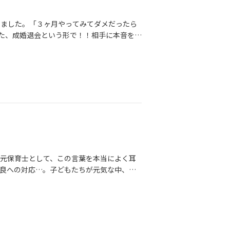
しました。「３ヶ月やってみてダメだったら
た、成婚退会という形で！！相手に本音を伝
いつも自分の本音を隠して「とにかく優しい
何度も伝えました。話し合いをすることの大
続です。その決断をするには、夫婦で話し合
ますか？それがいい夫婦の形になりますか？
から。けんかになるのが嫌だから。その気持
の独特の空気感が本当に苦手。でも、本音
を理解して、歩み寄ること。譲歩し合うこ
分の考えていることを徐々に伝えられるよう
すが、本音を言い合えることで信頼関係が出
ると、今度は相手を大切にしたいという気
元保育士として、この言葉を本当によく耳
。ここにいくまでに、「相手と合わない」
良への対応…。子どもたちが元気な中、先
相手としっかり向き合える方は良いご縁を長
を始めよう。」そう思っている方も多いので
が変わっていくのが、婚活の成功の秘訣かな
るのでしょうか？秋になれば運動会。冬は発
にもよく連絡をくれる方でした。嬉しい時、
備、クラス替え、担任決め、引き継ぎ…。保
をくれました。なのでいつも軌道修正がすぐ
らこそ、「落ち着いてから始める」のではな
から人生が変わっていきます。その一歩を
も大切になってきます。婚活は、今日始めた
か出来ないか。そこの行動が出来る人は婚活