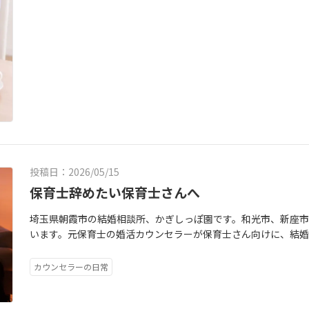
ば、・寝る前の10分だけメッセージを確認する・週に1回、30
ありません。保育士という仕事は、とにかく人に気を遣い続け
推し活を続けている方はたくさんいます。推し活している人、
でお見合いを入れるこのように、短時間で区切って進める方法
勤務中に会う人全員！！！！！だから仕事が終わる頃には、心
ら推し活を辞めるのではなく、一緒にライブへ行ったり、遠征を
ます。「今日はこれだけ」と決めておくことで、気持ちの負担も
そうでした。体力勝負な職種なうえに、メンタルも持っていか
人との人生を歩むことが出来ます。大切なのは、「推し活があ
ポートを使う婚活は、すべてを一人で抱え込む必要はありませ
の方が婚活を始めようと思ったきっかけは、何か特別な出来事
しみながら将来の幸せも今からしっかり考える」という考え方で
相手を紹介してもらう・日程調整を任せる・お見合いの前に話
だまっすぐ自宅に帰る。ふと、「私、このまま何年後も同じ毎
か？推し活を楽しむ５年後。大好きな人と穏やかに暮らす５年
ポートしてもらうといった形で、手間や気持ちの負担を減らしな
す。仕事は嫌いじゃない。でも、仕事だけの人生にしたいわけ
でも年齢だけは時間を巻き戻せません。もし今少しでも「推し
探してやり取りするよりも、少ない負担で効率よく出会いにつな
できる時間を持ちたい。そう感じたと話してくださいました。
思ったなら、その気持ちを見ないふりにしないでください。未
お見合いを活用する移動時間がかからないオンラインお見合い
く頷きながら話を聞きました。婚活は、「頑張ること」だけじ
み出してみませんか？若くて、時間もお金も自分に使える今だ
法です。たとえば、・仕事が終わったあとに自宅から参加する・
くさん出会わなきゃ！積極的にならなきゃ！そんなイメージを
す。むしろ、賢い人ほどそうやって時間とお金を有意義に使って
最小限にして会話に集中するといった形なら、体力を使いすぎ
態で無理をすると、もっと苦しくなってしまいます。だから大切
んな賢く生きています。婚活は公にしない人も多いです。ひっそ
ハードルが高い」と感じる方でも、オンラインなら一歩を踏み
こと。自分はどういうペースで婚活したいのか、どういう人に
いるはずです。【推しは推せる時に推しておけ】これは、私の
ばよかった」これは実際に婚活を始めた保育士さんから、よく聞
投稿日：2026/05/15
改めて言語化してみると見えてくるものがあるんです。保育士
んです。だけど、あなたの叶えたい理想の未来に向けても歩き出
人と会わないといけない。」「無理に自分をアピールしないと
でもなんでもなく、私が本気で思っていることです。だからこ
ように婚活も。動き出すことから変わる未来があります。かぎ
保育士辞めたい保育士さんへ
くありません。でも、本当に大切なのは、あなたに合った方法
在るんです。だからこそ、保育士さんには自分自身の幸せも、後
ている人たくさんいます。みんなキラキラしています。推しカラ
だからこそ、限られた時間で効率よく活動できる方法がある一
どもに優しいあなただから、そろそろ次は自分の本当の気持ち
埼玉県朝霞市の結婚相談所、かぎしっぽ園です。和光市、新座
（笑）私は会員さんの推し話を聞くのも大好きです！面談で推
緒に進めることで、気持ちがぐっと軽くなることもあります。だ
けど不安」「何から始めたらいいか分からない」「マッチング
います。元保育士の婚活カウンセラーが保育士さん向けに、結婚
無料相談では、推し活を続けながら婚活を進める方法もお話で
た。」そう話してくださる方が、本当に多いのです。夏は「人
は気軽に私とお話ししてみませんか？ひとりで抱え込まず、今
なのですが、この時期、保育士辞めたい熱がヒートアップする
理解しているからこそ、一人ひとりに合った婚活をご提案しま
になると、「今年もあと半分なんだ」と感じる方が増えます。だ
す。今、何につまづいているのか。一緒に考えて、一緒に解決し
道、「このまま保育士いつまでやるんだろう…」って考えて。
ださいね。インスタもやってます。ぜひ覗きにきてください♬
カウンセラーの日常
「来年の夏は誰と過ごしているんだろう。」そんなふうに将来を
相談受付中です。無理な勧誘はしていません。今の悩みを気楽
育園？いやいやどうせ転職するなら保育以外がいいかな。でも
際、結婚相談所へのお問い合わせも増えやすい季節です。先日
す。かぎしっぽ園は、保育士さんが安心して話せる場所でありた
ーーまた保育園…？っていう自問自答の思考が、答えの出ない
は、何か特別な出来事が起きて変わるわけではありません。「
一緒に考えていきます。保育士専門の結婚相談所「かぎしっぽ