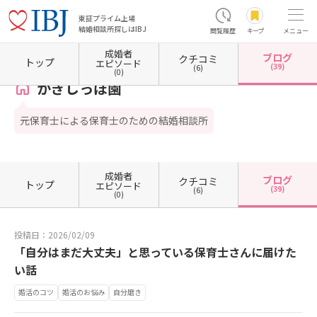
東証プライム上場
結婚相談所探しはIBJ
閲覧履歴
キープ
メニュー
成婚者
ブログ
クチコミ
ホーム
埼玉県の結婚相談所
埼玉県朝霞市
かぎしっぽ園
カウンセラーブログ一覧
トップ
エピソード
(39)
(6)
(0)
かぎしっぽ園
元保育士による保育士のための結婚相談所
成婚者
ブログ
クチコミ
トップ
エピソード
(39)
(6)
(0)
投稿日：2026/02/09
「自分はまだ大丈夫」と思っている保育士さんに届けた
い話
婚活のコツ
婚活のお悩み
自分磨き