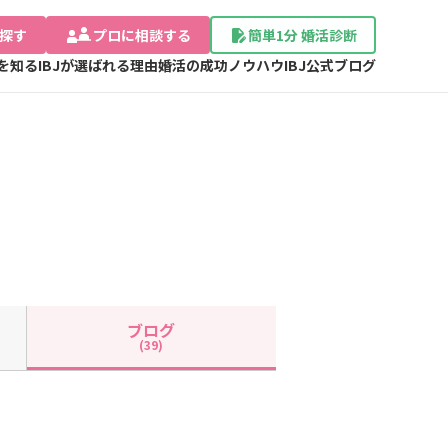
探す
プロに相談する
簡単1分 婚活診断
Jを知る
IBJが選ばれる理由
婚活の成功ノウハウ
IBJ公式ブログ
ブログ
(39)