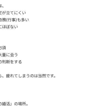
は、
定が立てにくい
務(行事)も多い
にほぼない
必須
大量に会う
の判断をする
ら、疲れてしまうのは当然です。
、
の婚活」の場所。