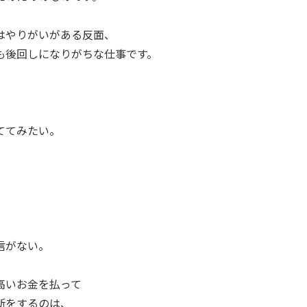
はやりがいがある反面、
も後回しになりがちな仕事です。
ててみたい。
。
信がない。
高いお金を払って
断をするのは、