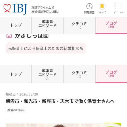
東証プライム上場
結婚相談所探しはIBJ
閲覧履歴
キープ
メニュー
成婚者
ブログ
クチコミ
ホーム
埼玉県の結婚相談所
埼玉県朝霞市
かぎしっぽ園
カウンセラーブログ一覧
トップ
エピソード
(39)
(6)
(0)
かぎしっぽ園
元保育士による保育士のための結婚相談所
成婚者
ブログ
クチコミ
トップ
エピソード
(39)
(6)
(0)
投稿日：2026/02/20
朝霞市・和光市・新座市・志木市で働く保育士さんへ
婚活のお悩み