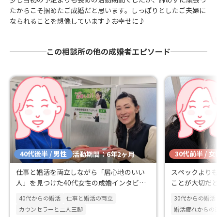
たからこそ掴めたご成婚だと思います。しっぽりとしたご夫婦に
なられることを想像しています♪お幸せに♪
この相談所の他の成婚者エピソード
40代後半 / 男性
30代前半 / 
活動期間：6年2ヶ月
仕事と婚活を両立しながら「居心地のいい
スペックより
人」を見つけた40代女性の成婚インタビュ
ことが大切だ
ー
40代からの婚活
仕事と婚活の両立
30代からの婚活
カウンセラーと二人三脚
婚活疲れからの