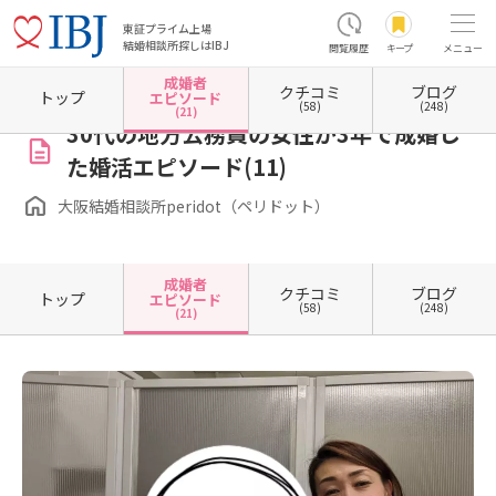
東証プライム上場
結婚相談所探しはIBJ
閲覧履歴
キープ
メニュー
成婚者
クチコミ
ブログ
ホーム
大阪府の結婚相談所
大阪府大阪市
大阪府大阪市北区
大阪府大阪市北区堂島
トップ
エピソード
(58)
(248)
(21)
30代の地方公務員の女性が3年で成婚し
た婚活エピソード(11)
大阪結婚相談所peridot（ペリドット）
成婚者
クチコミ
ブログ
トップ
エピソード
(58)
(248)
(21)