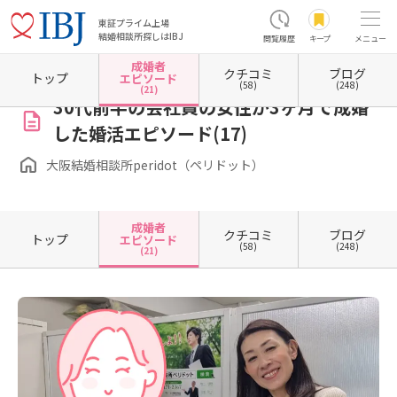
東証プライム上場
結婚相談所探しはIBJ
閲覧履歴
キープ
メニュー
成婚者
クチコミ
ブログ
ホーム
大阪府の結婚相談所
大阪府大阪市
大阪府大阪市北区
大阪府大阪市北区堂島
トップ
エピソード
(58)
(248)
(21)
30代前半の会社員の女性が3ヶ月で成婚
した婚活エピソード(17)
大阪結婚相談所peridot（ペリドット）
成婚者
クチコミ
ブログ
トップ
エピソード
(58)
(248)
(21)