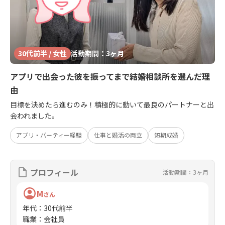
30代前半 / 女性
活動期間：3ヶ月
アプリで出会った彼を振ってまで結婚相談所を選んだ理
由
目標を決めたら進むのみ！積極的に動いて最良のパートナーと出
会われました。
アプリ・パーティー経験
仕事と婚活の両立
短期成婚
プロフィール
活動期間：3ヶ月
M
さん
年代
：
30代前半
職業
：
会社員