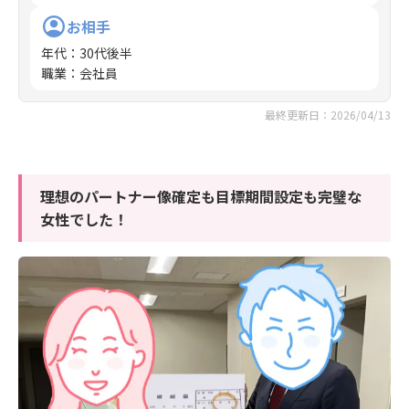
お相手
年代
：
30代後半
職業
：
会社員
最終更新日：2026/04/13
理想のパートナー像確定も目標期間設定も完璧な
女性でした！