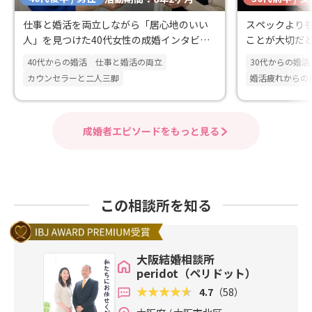
仕事と婚活を両立しながら「居心地のいい
スペックより
人」を見つけた40代女性の成婚インタビュ
ことが大切だ
ー
40代からの婚活
仕事と婚活の両立
30代からの婚活
カウンセラーと二人三脚
婚活疲れからの
成婚者エピソードをもっと見る
この相談所を知る
大阪結婚相談所
peridot（ペリドット）
4.7
（58）