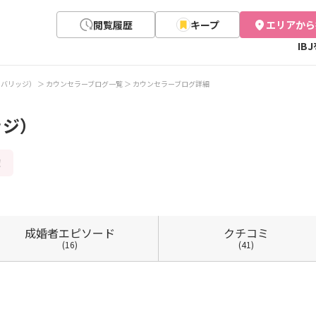
閲覧履歴
キープ
エリアから
IB
e（ラバリッジ）
カウンセラーブログ一覧
カウンセラーブログ詳細
ッジ）
！
成婚者
エピソード
クチコミ
(16)
(41)