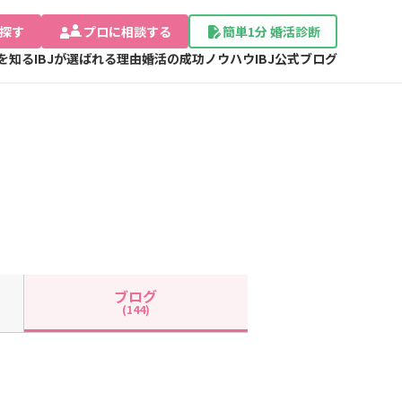
探す
プロに相談する
簡単1分 婚活診断
Jを知る
IBJが選ばれる理由
婚活の成功ノウハウ
IBJ公式ブログ
ブログ
(144)