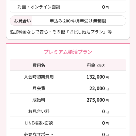
0
対面・オンライン面談
円
お見合い
申込み
200
申受け
無制限
件/月
追加料金なしで安心・その他『お試し婚活プラン』等
プレミアム婚活プラン
費用名
料金
（税込）
132,000
入会時初期費用
円
22,000
月会費
円
275,000
成婚料
円
0
お見合い料
円
0
LINE相談•面談
円
0
必要なサポート
円