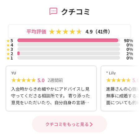
クチコミ
平均評価
4.9（41件）
5
98%
★
4
0%
★
3
0%
★
2
2%
★
1
0%
★
YU
* Lily
5.0
5.
2週間前
入会時からきめ細やかにアドバイスし見
進藤さんの心強
守ってくださる相談所です。 寄り添った
無事に成婚する
意見をいただいたり、自分自身の言語化
面についても的
出来ないところにまでしっかり追求する
き、自分の気持
ことで納得して進められました。 一人ひ
ました。 いつ
とりに合わせた方法ですしフォローが手
り、伴走してい
クチコミをもっと見る
厚くこちらで活動して本当に良かったと
ます！ 自分ら
思います。 ありがとうございました。
けられたのは、