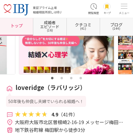
東証プライム上場
結婚相談所探しはIBJ
閲覧履歴
キープ
メニュー
成婚者
クチコミ
ブログ
ホーム
大阪府の結婚相談所
大阪府大阪市
大阪府大阪市北区
loveridge（ラバリッジ）
トップ
エピソード
(41)
(144)
(16)
loveridge（ラバリッジ）
50年後も仲良し夫婦でいられる結婚へ！
4.9
（41件）
大阪府大阪市北区曽根崎2-16-19 メッセージ梅田ビ
ル 1階 ONthe UMEDA内 
地下鉄谷町線 梅田駅から徒歩3分