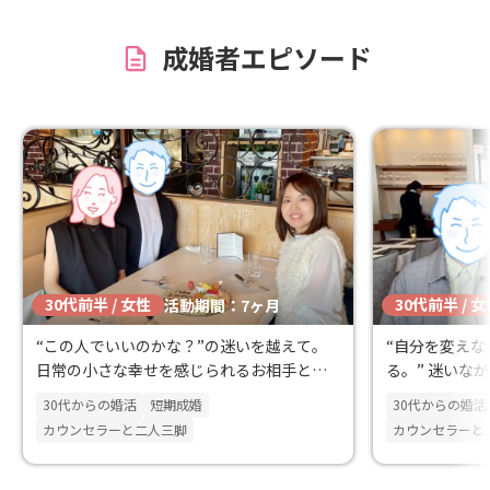
進藤さんにお願
す。 ありがとう
成婚者エピソード
30代前半 / 女性
30代前半 / 
活動期間：7ヶ月
“この人でいいのかな？”の迷いを越えて。
“自分を変え
日常の小さな幸せを感じられるお相手と出
る。” 迷いな
会えました✨
のまま出会え
30代からの婚活
短期成婚
30代からの婚活
カウンセラーと二人三脚
カウンセラーと