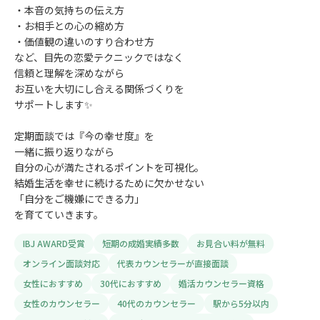
・本音の気持ちの伝え方
・お相手との心の縮め方
・価値観の違いのすり合わせ方
など、目先の恋愛テクニックではなく
信頼と理解を深めながら
お互いを大切にし合える関係づくりを
サポートします✨
定期面談では『今の幸せ度』を
一緒に振り返りながら
自分の心が満たされるポイントを可視化。
結婚生活を幸せに続けるために欠かせない
「自分をご機嫌にできる力」
を育てていきます。
IBJ AWARD受賞
短期の成婚実績多数
お見合い料が無料
オンライン面談対応
代表カウンセラーが直接面談
女性におすすめ
30代におすすめ
婚活カウンセラー資格
女性のカウンセラー
40代のカウンセラー
駅から5分以内