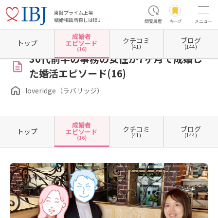
東証プライム上場
結婚相談所探しはIBJ
閲覧履歴
キープ
メニュー
成婚者
クチコミ
ブログ
ホーム
大阪府の結婚相談所
大阪府大阪市
大阪府大阪市北区
loveridge（ラバリッジ）
トップ
エピソード
(41)
(144)
(16)
30代前半の事務の女性が7ヶ月で成婚し
た婚活エピソード(16)
loveridge（ラバリッジ）
成婚者
クチコミ
ブログ
トップ
エピソード
(41)
(144)
(16)