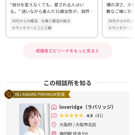
“自分を変えなくても、愛される人はい
懐の深さ、柔
る。” 迷いながら進んだ31歳女性が、自然体
敵なご縁に繋
のまま出会えた結婚
30代からの婚活
仕事と婚活の両立
30代からの婚活
カウンセラーと二人三脚
カウンセラーと
成婚者エピソードをもっと見る
この相談所を知る
loveridge（ラバリッジ）
4.9
（41）
大阪府 / 大阪市北区
梅田駅 徒歩3分