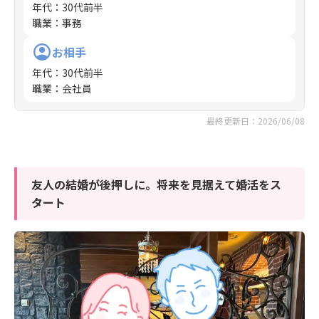
年代
：
30代前半
職業
：
事務
お相手
年代
：
30代前半
職業
：
会社員
最終更新日：2026/06/08
友人の結婚が後押しに。将来を見据えて婚活をス
タート