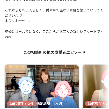
これからもお二人らしく、穏やかで温かい家庭を築いていってく
ださいね♡
末永くお幸せに✨
結婚はゴールではなく、ここからがお二人の新しいスタートです
ね☘️
この相談所の他の成婚者エピソード
30代前半 / 女性
30代後半 / 
活動期間：6ヶ月