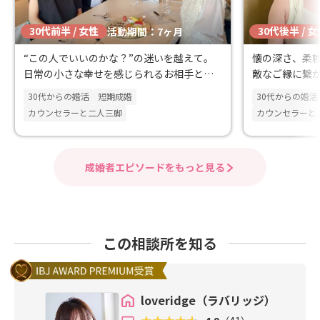
30代前半 / 女性
30代後半 / 
活動期間：7ヶ月
“この人でいいのかな？”の迷いを越えて。
懐の深さ、柔
日常の小さな幸せを感じられるお相手と出
敵なご縁に繋
会えました✨
30代からの婚活
短期成婚
30代からの婚活
カウンセラーと二人三脚
カウンセラーと
成婚者エピソードをもっと見る
この相談所を知る
loveridge（ラバリッジ）