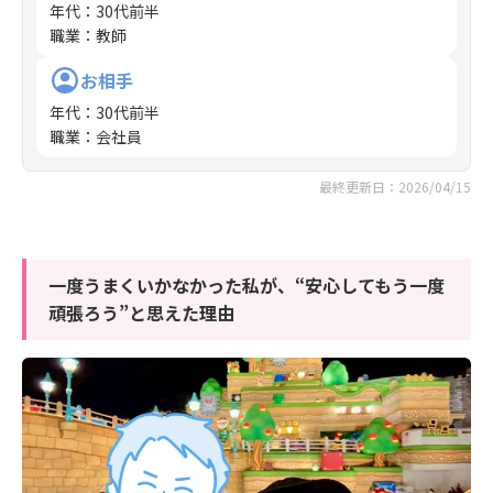
年代
：
30代前半
職業
：
教師
お相手
年代
：
30代前半
職業
：
会社員
最終更新日：2026/04/15
一度うまくいかなかった私が、“安心してもう一度
頑張ろう”と思えた理由