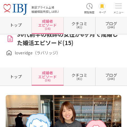
東証プライム上場
結婚相談所探しはIBJ
閲覧履歴
キープ
メニュー
成婚者
クチコミ
ブログ
ホーム
大阪府の結婚相談所
大阪府大阪市
大阪府大阪市北区
loveridge（ラバリッジ）
トップ
エピソード
(41)
(144)
(16)
30代前半の教師の女性が6ヶ月で成婚し
た婚活エピソード(15)
loveridge（ラバリッジ）
成婚者
クチコミ
ブログ
トップ
エピソード
(41)
(144)
(16)