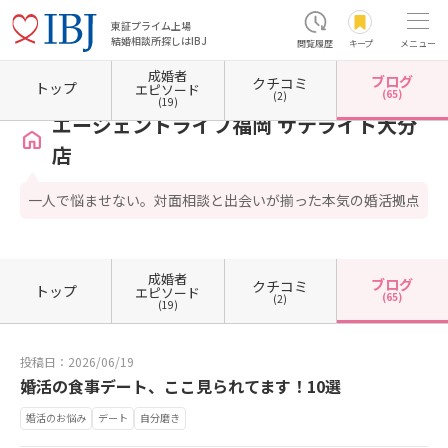
東証プライム上場
結婚相談所探しはIBJ
閲覧履歴
キープ
メニュー
成婚者
ブログ
クチコミ
ホーム
大分県の結婚相談所
大分県大分市
エージェントライフ福岡 サテライト大分店
トップ
エピソード
(65)
(2)
(19)
エージェントライフ福岡 サテライト大分
店
一人で悩ませない。対面相談と出会いが揃った本気の婚活拠点
成婚者
ブログ
クチコミ
トップ
エピソード
(65)
(2)
(19)
投稿日：2026/06/19
婚活の食事デート、ここ見られてます！10選
婚活のお悩み
デート
自分磨き