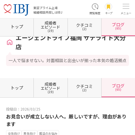
東証プライム上場
結婚相談所探しはIBJ
閲覧履歴
キープ
メニュー
成婚者
ブログ
クチコミ
ホーム
大分県の結婚相談所
大分県大分市
エージェントライフ福岡 サテライト大分店
トップ
エピソード
(65)
(2)
(19)
エージェントライフ福岡 サテライト大分
店
一人で悩ませない。対面相談と出会いが揃った本気の婚活拠点
成婚者
ブログ
クチコミ
トップ
エピソード
(65)
(2)
(19)
投稿日：2026/03/25
お見合いが成立しない人へ。厳しいですが、理由があり
ます
女性向け
男性向け
婚活のお悩み