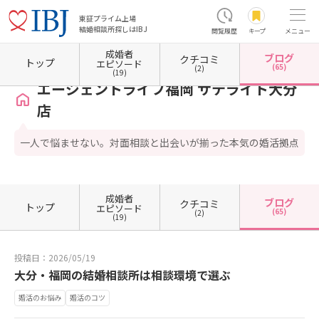
東証プライム上場
結婚相談所探しはIBJ
閲覧履歴
キープ
メニュー
成婚者
ブログ
クチコミ
ホーム
大分県の結婚相談所
大分県大分市
エージェントライフ福岡 サテライト大分店
トップ
エピソード
(65)
(2)
(19)
エージェントライフ福岡 サテライト大分
店
一人で悩ませない。対面相談と出会いが揃った本気の婚活拠点
成婚者
ブログ
クチコミ
トップ
エピソード
(65)
(2)
(19)
投稿日：2026/05/19
大分・福岡の結婚相談所は相談環境で選ぶ
婚活のお悩み
婚活のコツ