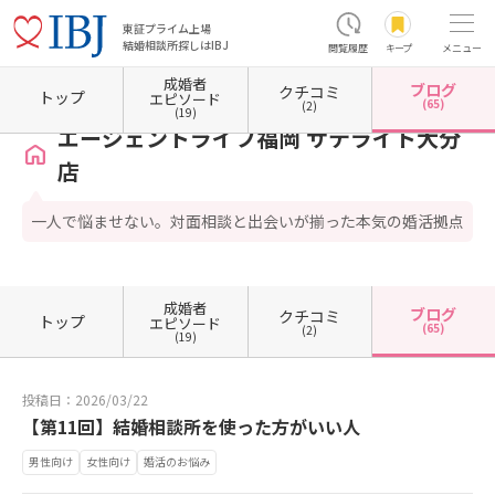
東証プライム上場
結婚相談所探しはIBJ
閲覧履歴
キープ
メニュー
成婚者
ブログ
クチコミ
ホーム
大分県の結婚相談所
大分県大分市
エージェントライフ福岡 サテライト大分店
トップ
エピソード
(65)
(2)
(19)
エージェントライフ福岡 サテライト大分
店
一人で悩ませない。対面相談と出会いが揃った本気の婚活拠点
成婚者
ブログ
クチコミ
トップ
エピソード
(65)
(2)
(19)
投稿日：2026/03/22
【第11回】結婚相談所を使った方がいい人
男性向け
女性向け
婚活のお悩み