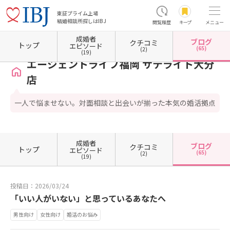
東証プライム上場
結婚相談所探しはIBJ
閲覧履歴
キープ
メニュー
成婚者
ブログ
クチコミ
ホーム
大分県の結婚相談所
大分県大分市
エージェントライフ福岡 サテライト大分店
トップ
エピソード
(65)
(2)
(19)
エージェントライフ福岡 サテライト大分
店
一人で悩ませない。対面相談と出会いが揃った本気の婚活拠点
成婚者
ブログ
クチコミ
トップ
エピソード
(65)
(2)
(19)
投稿日：2026/03/24
「いい人がいない」と思っているあなたへ
男性向け
女性向け
婚活のお悩み