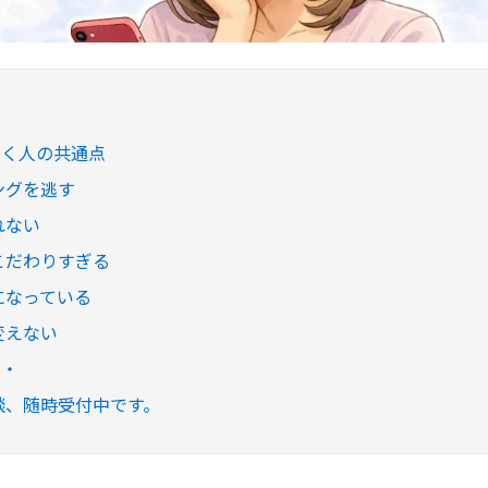
引く人の共通点
ングを逃す
れない
こだわりすぎる
になっている
変えない
・・
相談、随時受付中です。