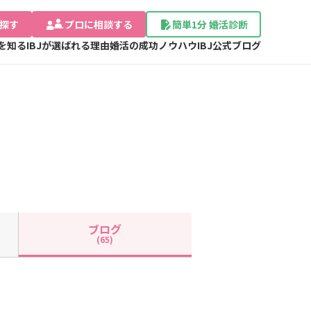
探す
プロに相談する
簡単1分 婚活診断
Jを知る
IBJが選ばれる理由
婚活の成功ノウハウ
IBJ公式ブログ
ブログ
(65)