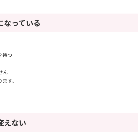
になっている
を待つ
せん
ります。
変えない