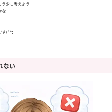
もう少し考えよう
かな
(^^;
れない