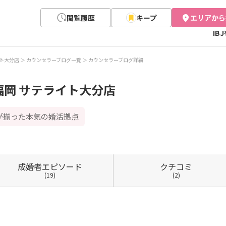
閲覧履歴
キープ
エリアから
IB
ト大分店
カウンセラーブログ一覧
カウンセラーブログ詳細
岡 サテライト大分店
が揃った本気の婚活拠点
成婚者
エピソード
クチコミ
(19)
(2)