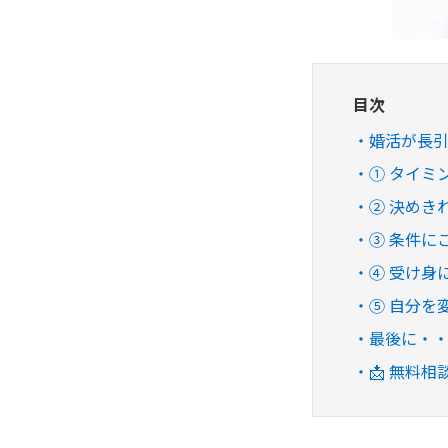
目次
婚活が長
① タイミ
② 決めき
③ 条件に
④ 受け身
⑤ 自分を
最後に・
📩 無料