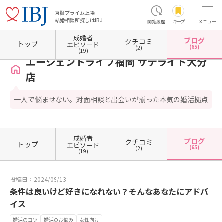
東証プライム上場
結婚相談所探しはIBJ
閲覧履歴
キープ
メニュー
成婚者
ブログ
クチコミ
ホーム
大分県の結婚相談所
大分県大分市
エージェントライフ福岡 サテライト大分店
トップ
エピソード
(65)
(2)
(19)
エージェントライフ福岡 サテライト大分
店
一人で悩ませない。対面相談と出会いが揃った本気の婚活拠点
成婚者
ブログ
クチコミ
トップ
エピソード
(65)
(2)
(19)
投稿日：2024/09/13
条件は良いけど好きになれない？そんなあなたにアドバ
イス
婚活のコツ
婚活のお悩み
女性向け