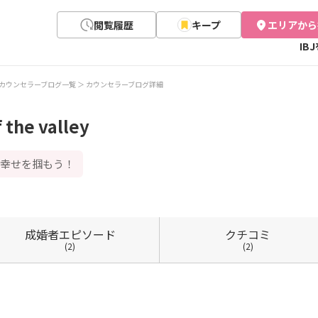
閲覧履歴
キープ
エリアから
IB
カウンセラーブログ一覧
カウンセラーブログ詳細
he valley
で幸せを掴もう！
成婚者
エピソード
クチコミ
(2)
(2)