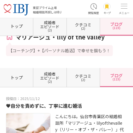
東証プライム上場
結婚相談所探しはIBJ
閲覧履歴
キープ
メニュー
成婚者
ブログ
クチコミ
ホーム
宮城県の結婚相談所
宮城県仙台市
マリアージュ・lily of the valley
カウンセラ
トップ
エピソード
(123)
(2)
(2)
マリアージュ・lily of the valley
【コーチング】+【パーソナル婚活】で幸せを掴もう！
成婚者
ブログ
クチコミ
トップ
エピソード
(123)
(2)
(2)
投稿日：2025/11/12
💗自分を責めずに、丁寧に進む婚活
こんにちは。仙台市青葉区の結婚相
談所「マリアージュ・lilyofthevalle
y（リリー・オブ・ザ・バレー）」代