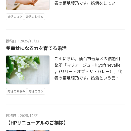
表の菊地綾乃です。婚活をしている
と、思うように進まない時期があり
ます。お見合いが続かなかったり、
婚活のコツ
婚活のお悩み
気持ちが動かなかったり…。そんな
時に多くの方が口にされるのが、
「私が悪いのかな」という言葉で
投稿日：2025/10/22
す。でも、どうか自分を責めないで
💗幸せになる力を育てる婚活
ください。婚活は“正解を探すレー
ス”ではなく、自分を理解していくプ
こんにちは。仙台市青葉区の結婚相
ロセスです。一つひとつの出会いの
談所「マリアージュ・lilyofthevalle
中で、自分の価値観や大切にしたい
y（リリー・オブ・ザ・バレー）」代
想いが少しずつ見えてくる。その気
表の菊地綾乃です。婚活という言葉
づきこそが、幸せに近づくサインな
を聞くと、「出会う」「選ばれる」
のです。コーチングを通してお話を
「決める」といった行動面ばかりに
婚活のお悩み
婚活のコツ
伺うと、「うまくいかない時期に自
目が向きがちですが、本当に大切な
分を見つめ直せたことで、出会いの
のは、“幸せになる力”を育てていく
質が変わりました」というお声をよ
ことだと感じています。うまくいか
くいただきます。焦らず、比べず、
投稿日：2025/10/21
ない時期は、決してムダではありま
そして責めずに。自分の心と丁寧に
【HPリニューアルのご挨拶】
せん。自分の気持ちを整理し、誰か
向き合う時間が、本当に望む幸せへ
と向き合う前に「自分を知る」時間