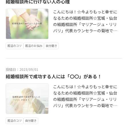
アントさまに恵まれて本当に幸せで
結婚相談所に行けない人の心理
喜びに溢れた一年を過ごすことがで
こんにちは！☆今よりもっと幸せに
きました。大変有難いことに、夏か
なるための結婚相談所☆宮城・仙台
らのご成婚ラッシュと秋ごろからの
の結婚相談所「マリアージュ・リリ
ご紹介のご入会が続きまして、なか
バリ」代表カウンセラーの菊地で
なか私自身のお気持ちをこちらにて
す。 最近はようやく暑さが和らいで
お伝えすることができずに、心苦し
きて、やっと秋らしくなってきまし
い日々が続いておりましたが、たく
婚活のコツ
婚活のお悩み
自分磨き
たね。でも、油断していたら秋もあ
さんの皆様のお力添えのおかげで前
っという間に過ぎ去っていき、きっ
に進める実感があった一年でもあり
とすぐ冬になるんだろうなと思いま
ました。改めて、ご縁をいただいた
す。一瞬一瞬の季節、ちゃんと大切
すべての皆様に心から感謝いたして
投稿日：2023/09/01
に過ごしていきたいですよね。 おか
おります。また、今年は仙台だけで
結婚相談所で成功する人には「〇〇」がある！
げさまで、リリバリではご成婚退会
なく全国のカウンセラーさまとの親
こんにちは！☆今よりもっと幸せに
の方が続いております。良いご縁は
交も深まった一年でもあり、私の尊
なるための結婚相談所☆宮城・仙台
繋がっていくものだと普段から感じ
敬する大先輩からお教えいただいた
の結婚相談所「マリアージュ・リリ
ておりますが、本当に幸せなことだ
「カウンセラー同士がまるでピンポ
バリ」代表カウンセラーの菊地で
と思っています。わが子を思う、母
ン玉のように連携をとることが大
す。新規の受付をお休みし、在籍の
のような気持ちでお手伝いさせてい
切」というお言葉を噛みしめた1年で
会員様に注力するためブログもお休
ただいているからか、会員さまへの
もありました。リリバリも4年目を迎
婚活のコツ
自分磨き
みさせていただいておりましたが、
お手紙を書いていた時にも、温かい
え、自分のスタイルでクライアント