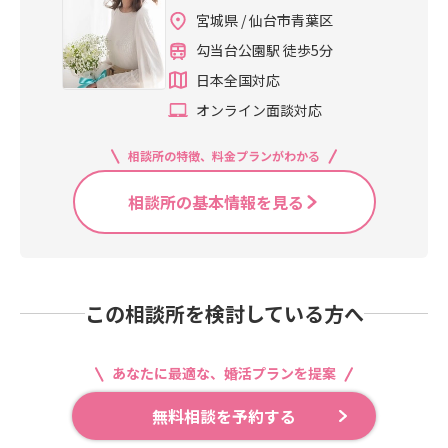
には大変ご迷惑をおかけいたしてお
す。実は、HPにて①～④まで公開し
宮城県 / 仙台市青葉区
ります。再開の際にはHPにてご案内
ております☺私のところには夫婦の
いたします。何卒よろしくお願い申
勾当台公園駅 徒歩5分
様々なお悩みのご相談が多くあっ
し上げます。 今年も私と出会った方
て、婚活、恋人期間より、多種多様
日本全国対応
がより幸せに、より笑顔になる対人
なお悩みが増えるような気がしてい
オンライン面談対応
サポートを行って参りたいと思いま
ます。夫婦仲が良いのが一番ですか
す。今後とも、何卒宜しくお願い申
ら、何かのヒントになれば幸いで
相談所の特徴、料金プランがわかる
し上げます。 2023年が皆さまにとっ
す。 今回は…結婚後も二人きりのデ
て幸せな一年でありますように… 代
ートは大切！ということについてお
相談所の基本情報を見る
表・菊地綾乃
伝えしております☺良い効果として
は…私は以下のことがあげられると
思っております。①お互いを異性と
して改めて認識できる②2人だけなの
で共有や共感しやすい③スキンシッ
この相談所を検討している方へ
プが取りやすい④日頃伝えられない
ことも伝えやすい⑤大切な家族であ
り他人でもあることを理解する HPブ
あなたに最適な、婚活プランを提案
ログでは、それぞれもう少し深掘り
してお伝えしてありますから、ご興
無料相談を予約する
味がある方は是非そちらもご覧くだ