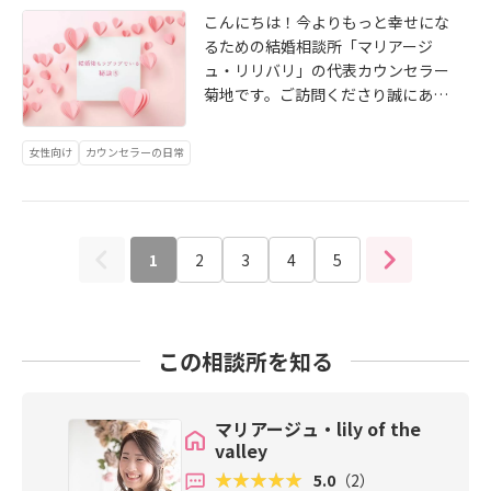
アントさまに恵まれて本当に幸せで
くものを心にお持ちです。ただそれ
もこめて「パーソナルファウンデー
付いたことから、好循環が生まれ、
ている漠然とした不安を１つ１つは
こんにちは！今よりもっと幸せにな
喜びに溢れた一年を過ごすことがで
をご自身でしっかりと自覚されるこ
ション」について取り組み始めまし
それまで、プロフィールを見てお断
っきりさせていくことで、あなたが
るための結婚相談所「マリアージ
きました。これもひとえに日頃から
とやお相手にもしっかりと伝えるこ
た。詳しくはHPブログにてお伝えし
りしていた方とも迷いなく積極的に
一歩踏み出せるようなヒントも合わ
ュ・リリバリ」の代表カウンセラー
お支えくださる皆さまのおかげと心
とが「今よりもっと幸せに」なるた
ておりますが、やっぱりすごく奥が
お会いするようになり、あっという
せてお伝えしています。気になった
菊地です。ご訪問くださり誠にあり
から感謝いたしております。会員さ
めの秘訣だったりもします！私が胸
深い！学べば学ぶほど、新しい発見
間に運命のパートナーと出会い、ご
かたはどうぞこちらもごらんくださ
がとうございます！ あっという間の
まには日頃から自分が「どう在りた
を張り自信を持ってお伝え出来るこ
があります。それは、私自身も様々
成婚されました。「その基準と
いね☺↓↓↓気になった方はこちら
11月…既存のクライアント様や新し
女性向け
カウンセラーの日常
いのか」「どうしたいのか」そんな
とです！詳しくはHPのブログでも随
な状況で変化しているからというこ
は⁉」詳しくはHPのブログに記載し
をクリック↓↓↓ https://www.fro
くご縁があったりと気がついたら、
ことを大切にしていただきたいとお
時お伝えしております！ご興味をご
ともあるのですが「今の自分にしっ
ております↓↓↓気になった方はこ
m-atoz.co.jp/pages/33/detail =1/b
もう20日も過ぎて全くブログも更新
伝えしておりますが、２０２２年は
ざいましたら、是非ごらんください
くりくる」から不思議です。 婚活を
ちらをクリック↓↓↓ https://www.
_id=153/r_id=214/#block153-21
できずにおりました。2022年もあと
お手伝いをする中で様々な学びや気
ませそして、3月からスタートされる
始め多くの悩み事は、一人で考えて
from-atoz.co.jp/pages/33/detail =
4 あっという間に今年も残り2カ月、
わずか…思い残すことがないように
付きをいただいた1年でもありまし
クライアントさまも…♡クライアン
も気持ちが後ろ向きになりがちで
1/b_id=153/r_id=213/#block153-2
1
2
3
4
5
来年に向けて動き出す方も多い時
しっかりとブログも更新していきた
た。 私自身、自分一人だけでは超え
トさまが「今よりもっと幸せになる
す。もちろん、私もそう。そんな時
13
期。あなたの婚活のヒントになるこ
いと思います！どうぞ引き続きよろ
られないことが多くあると感じてお
こと」を目指して♡
に、背中にそっと手を置くような温
とを心から願っています。
しくお願いいたします さて、去る
ります。そんな時に「背中にそっと
かいサポートをこれからも続けて参
「11月22日・いい夫婦の日」でし
手を当てられているような温かいサ
ります。 詳しくはHPのブログもご覧
この相談所を知る
た！この日に入籍届を提出するカッ
ポート」をこれからも変わらずにコ
くださいね！ https://www.from-at
プルがとても多いんだそう！私達カ
ツコツと行って参りたいと思いま
oz.co.jp/pages/33/detail =1/b_id=1
ウンセラーにとってもとても嬉しい
す。現在、ご新規会員さまのご入会
53/r_id=212/#block153-212
マリアージュ・lily of the
日♡せっかくなので「11月22日・い
はご紹介、再訪のみとさせて頂いて
valley
い夫婦の日に因んで結婚後もラブラ
おります。お問い合わせ下さる皆様
5.0
（2）
ブでいる秘訣」をお伝えいたしま