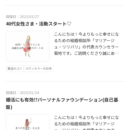
会員様のご成婚が続きましたので、
気持ちがあふれてきてしまい、泣き
さまとの関係性やサポートをさせて
ブログのほうもやっと再開の目途が
そうに…。二人三脚で過ごした全て
いただくことに、ますます確信を持
経ちました。また、すこしずつこち
の日々をいとおしく感じておりま
投稿日：2023/02/27
てるようになりました。それはクラ
らでお伝えして参ります。どうぞよ
す。 そんな会員さま達も、最初は不
40代女性さま・活動スタート♡
イアントさまとのコミュニケーショ
ろしくお願いいたします☺新規の受
安に思ってご相談にいらっしゃいま
ンの中で感じる「ひとりの人間」同
こんにちは！今よりもっと幸せにな
付をお休み中にも、お問い合わせは
した。「どんなひと(菊地に対して)
士の関わり合いによって作り上げら
るための結婚相談所「マリアージ
多数いただいていたのですが、私が
なんだろう…」「アプリとの違いも
れたものだと強く感じており、皆さ
ュ・リリバリ」の代表カウンセラー
一人でサポートのすべてを行う関係
よくわからないし」「無理やり入会
まには心より感謝しております。皆
菊地です。ご訪問くださり誠にあり
上、大変心苦しいのですがお断りさ
をすすめられたりしないだろうか」
さまの歩みはおひとりおひとり違い
がとうございます！２月もあっとい
ていただいておりました。注力のお
「お金も高いし…本気になれるか
ますが、最初にお会いする時よりも
う間に終わり…引き続き何かと公私
時間をいただいたことで、有難いこ
な」「そうは言っても、結婚相談所
スッキリとした穏やかなお顔で次の
婚活のコツ
カウンセラーの日常
ともに忙しくさせていただいてお
とにリリバリではご成婚退会の会員
に行くのには勇気がいる…」「こん
ステップに進まれていることが私に
り…ブログを全く更新できないこと
様が続いております。たくさんの方
な自分でも、本当にうまくいくのか
とって何よりの喜びです。また、別
に焦りを感じている今日この頃…み
に「一人では気づけない幸せ」に気
な…」 と不安になる人も多いと思い
な機会をいただきはじめた連載のコ
なさまいかがお過ごしでしょうか？
づいていただき、今よりもっと幸せ
ます。 ご入会される多くの会員様は
投稿日：2023/01/24
ラムも14回を数え、毎回様々なご質
そして、間もなく３月！春の気配を
になっていただけるように努めて参
婚活にも有効⁉パーソナルファウンデーション(自己基
「本気でパートナーを探したい。マ
問にお答えしているのですが、逆に
感じて何やらワクワクしてしまいま
りたいと思います。毎回、ご成婚を
ッチングアプリではなく、ちゃんと
盤)
私自身の視点を広げることにも繋が
すよね☺さて、本日は、年末にリリ
叶えられた会員様を一番近くでお支
プロと一緒に本気で婚活したい。で
っており改めてご縁の大切さを感じ
バリで活動をスタートされた方をご
こんにちは！今よりもっと幸せにな
えしていて感じたのは【結婚相談所
も、結婚相談所に行く勇気はまだ出
ております。来年も引き続き、私が
紹介させて頂きたいと思います✨(リ
るための結婚相談所「マリアージ
で成功する人には「〇〇」があ
ない」という方が意外と多いのでは
お役に立てることで周りの方を笑顔
リバリでは現在、ご新規のご入会に
ュ・リリバリ」の代表カウンセラー