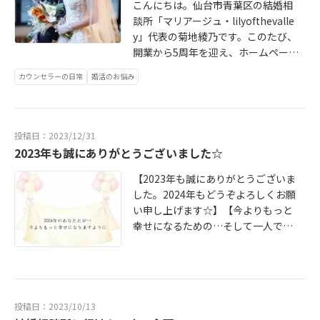
とつながっていくと信じています。
こんにちは。仙台市青葉区の結婚相
を過ごすことで、人は少しずつ柔ら
HPでは、これまでの歩みや、想いを
談所「マリアージュ・lilyofthevalle
かく、しなやかに変わっていきま
綴ったブログもご覧いただけます。
y」代表の菊地綾乃です。このたび、
す。コーチングを通してお話を伺う
よろしければ、ゆっくりと訪れてい
開業から5周年を迎え、ホームページ
中でも、「自分の想いを言葉にでき
ただけたら嬉しいです。公式サイト
をリニューアルいたしました。これ
たことで、焦りがなくなりました」
カウンセラーの日常
婚活のお悩み
はこちらから
まで出会ってくださった皆さまへの
「もう少し自分を信じてみようと思
感謝を胸に、これから出会う方の“人
えました」そんな声をよくいただき
生の節目”にも寄り添えるよう、あら
ます。“幸せになる力”とは、誰かに
たな一歩を形にしています。今回の
投稿日：2023/12/31
与えてもらうものではなく、あなた
リニューアルでは、「結婚相談所」
2023年も誠にありがとうございました☆
の中にもともとある優しさや勇気が
「婚活コーチング」に加え、「事業
育っていくこと。それを一緒に見つ
承継コーチング」のご案内も本格的
【2023年も誠にありがとうございま
けていける時間が、私にとって何よ
にスタートいたしました。心理コー
した。2024年もどうぞよろしくお願
りの喜びです。焦らず、比べず、自
チングの視点から、一人ひとりの想
い申し上げます☆】【今よりもっと
分らしく。今日もここから、あなた
いを丁寧に聴き、心の整理と行動の
幸せになるための…そして一人では
の幸せの芽が静かに育っていきます
両面からサポートしています。新し
気づけない幸せを見つけるための結
ように。HPでは、これまでの歩み
いホームページでは、これまでの歩
婚相談所】マリアージュ・リリバリ
や、想いを綴ったブログもご覧いた
みや、想いを綴ったブログもご覧い
代表カウンセラーの菊地です。ご来
だけます。よろしければ、ゆっくり
ただけます。よろしければ、ゆっく
訪くださり誠にありがとうございま
と訪れていただけたら嬉しいです。
りと訪れていただけたら嬉しいで
す☺今年もたくさんのご縁とクライ
投稿日：2023/10/13
→公式サイトはこちら
す。→公式サイトはこちらから