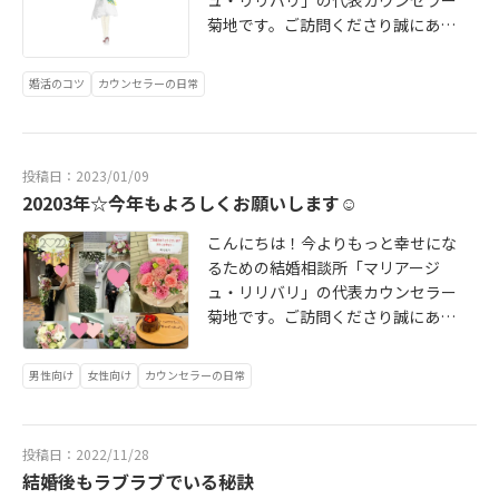
る！】ということ。リリバリでご成
ないでしょうか。とてもプライベー
にしていきたいと思います。現在、
制限(ご紹介・再訪のみ)をかけさせ
菊地です。ご訪問くださり誠にあり
婚される方には、実は大切共通点が
トのことになりますし、人によって
ご新規会員さまのご入会はご紹介、
ていただいております。大変恐縮で
がとうございます！ 1月も半分を過
あります！それは皆様「基準」をし
は少し恥ずかしいことかもしれませ
再訪のみとさせて頂いております。
はございますが、何卒よろしくお願
ぎました。毎日寒い日が続いており
っかり持っている、ということで
ん。良く読まれている私のブログの
お問い合わせ下さる皆様には大変ご
婚活のコツ
カウンセラーの日常
い申し上げます。)数年前に出会い、
ますが、皆様いかがお過ごしでしょ
す。持論だけ語っていてもアレです
記事に「結婚相談所を利用するのは
迷惑をおかけいたしております。再
私とのご縁をずっと大切にしてくだ
うか。ブログもなかなか更新できず
ので、ここでとある女性（Aさん）の
負け組？～」というのがあるのです
開の際にはHPにてご案内いたしま
さっていた素敵な女性☺しっとりと
におりますが、ゆっくりとでも少し
婚活エピソードを紹介いたします。A
が、ネガティブな印象を持たれてい
す。何卒よろしくお願い申し上げま
した雰囲気と笑顔が美しい大人の女
ずつお伝えしていきたいと思います
さんは、ここに来る前から大手の結
る方もいらっしゃるかもしれませ
投稿日：2023/01/09
す。2024年が皆さまにとって幸せな
性が活動スタートされました♡女性
ので…どうぞお付き合いくださいま
婚相談所で婚活されていましたが、
ん。結婚相談所はあなたが「今より
20203年☆今年もよろしくお願いします☺
一年でありますように…代表・菊地
の私からしても、透き通る様なお肌
せ☺ クライアント様とは月１回の定
なかなかしっくりくる相手がいなか
もっと幸せになるため」の【手段】
綾乃
こんにちは！今よりもっと幸せにな
が本当に綺麗で思わず触れてしまい
期的なカウンセリングやセッション
ったため、個人の結婚相談所をいく
でしかありません。会員様にもよく
るための結婚相談所「マリアージ
たくなるほど！会話上手なところ
を行っております。私が行っている
つか周る中でリリバリにいらっしゃ
お聞きするのですが「何のために結
ュ・リリバリ」の代表カウンセラー
は、様々なご経験を重ねて培われて
カウンセリングにしても、コーチン
いました。Aさんは自己肯定感が低
婚したいのか」ということをしっか
菊地です。ご訪問くださり誠にあり
らっしゃったのだと感じます。日頃
グにしても私自身が常に学びを進め
めで、自分のことを大切にすること
りと捉えておくと、活動にブレがな
がとうございます！ 「今年も何卒よ
からご自分にもしっかりと向き合わ
ることがとっても大切なことになり
や自分ファーストでいることに抵抗
くなっていくからです。 抱えてい
ろしくお願い申し上げます。」 年末
れてらっしゃるので安心して時を過
ます。実際に、私が取得した国際コ
を感じていました。自己肯定感が低
る“不安”を見ていきましょう。漠然
男性向け
女性向け
カウンセラーの日常
に身内に不幸があったりと落ち着か
ごすことができる大人の女性です。
ーチング連盟のコーチになるときに
いからこそ、周りからどう見られる
とした不安を１つ１つはっきりさせ
ずに気がついたら１月１０日となっ
心を込めてしっかりとサポートした
も、約束事がいくつかあるのですが
かを気にしするあまりに「条件にこ
ていくことで、婚活に前向きになっ
ておりました。ご挨拶が遅れました
いと思っております☺私がサポート
「自分自身が学び続ける」こともそ
だわらなきゃいけない！」という悪
てくるはずです。 HPではもっと詳し
投稿日：2022/11/28
ことを心からお詫び申し上げま
させていただいているクライアント
の中のひとつになっています。１月
循環に陥っていました。ヒヤリング
く「結婚相談所に行けない人の心
結婚後もラブラブでいる秘訣
す。 昨年もたくさんのご縁とクライ
さまたちはそれぞれに素晴らしく輝
から学び直しや、学びを深める意味
の中で、彼女がある「基準」に気が
理」について紹介しています！抱え