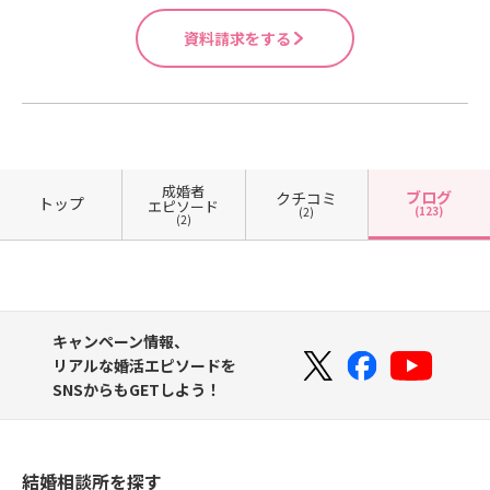
さいませ☺ https://www.from-atoz.
co.jp/pages/33/detail =1/b_id=153/
資料請求をする
r_id=210/#block153-210 自分の人
生をどう動かしていくのか、どう生
きたいのかを決めるのは他でもなく
あなた☺このブログを読んでくださ
っているあなたが、ゆっくりでも前
に進めることを心から願っておりま
成婚者
ブログ
す。
クチコミ
トップ
エピソード
(123)
(2)
(2)
キャンペーン情報、
リアルな婚活エピソードを
SNSからもGETしよう！
結婚相談所を探す