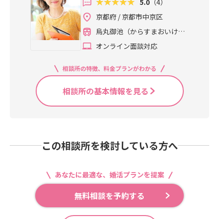
5.0
（4）
京都府 / 京都市中京区
烏丸御池（からすまおいけ）
駅 徒歩2分
オンライン面談対応
相談所の特徴、料金プランがわかる
相談所の基本情報を見る
この相談所を検討している方へ
あなたに最適な、婚活プランを提案
無料相談を予約する