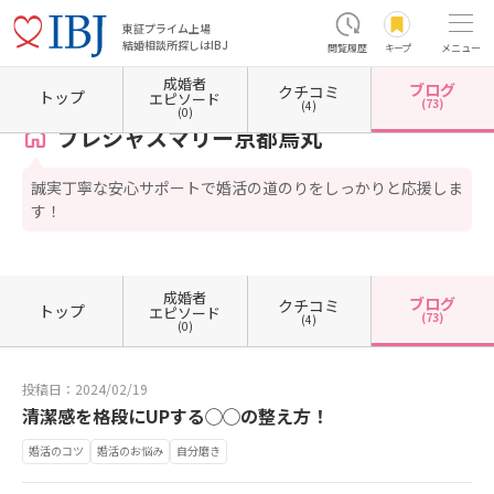
東証プライム上場
結婚相談所探しはIBJ
閲覧履歴
キープ
メニュー
成婚者
ブログ
クチコミ
ホーム
京都府の結婚相談所
京都府京都市
京都府京都市中京区
プレシャスマリー京都
トップ
エピソード
(73)
(4)
(0)
プレシャスマリー京都烏丸
誠実丁寧な安心サポートで婚活の道のりをしっかりと応援しま
す！
成婚者
ブログ
クチコミ
トップ
エピソード
(73)
(4)
(0)
投稿日：2024/02/19
清潔感を格段にUPする◯◯の整え方！
婚活のコツ
婚活のお悩み
自分磨き