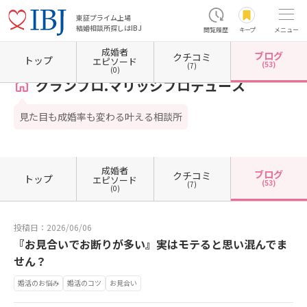
東証プライム上場
結婚相談所探しはIBJ
閲覧履歴
キープ
メニュー
成婚者
ブログ
クチコミ
ホーム
熊本県の結婚相談所
熊本県熊本市
熊本県熊本市中央区
グランプロ.マリッジ
トップ
エピソード
(53)
(7)
(0)
グランプロ.マリッジプロデュース
見た目も成婚率も変わる叶える相談所
成婚者
ブログ
クチコミ
トップ
エピソード
(53)
(7)
(0)
投稿日：2026/06/06
『お見合いでお断りが多い』実はモテると思い混んでま
せん？
婚活のお悩み
婚活のコツ
お見合い