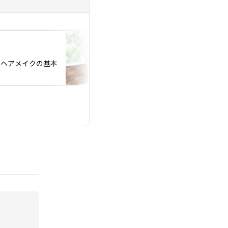
投稿日：2026.06.06
『お見合いでお断り
！ヘアメイクの基本
と思い混んでません