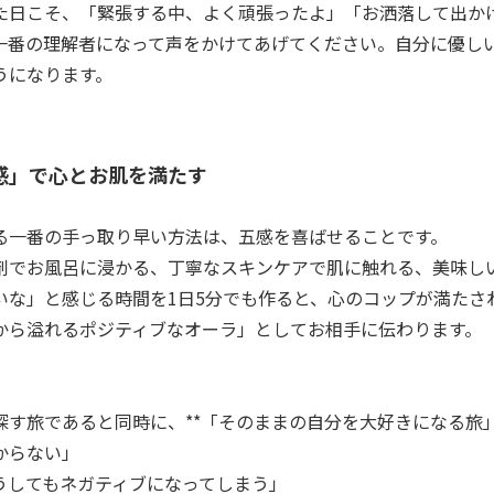
た日こそ、「緊張する中、よく頑張ったよ」「お洒落して出かけ
一番の理解者になって声をかけてあげてください。自分に優し
うになります。
快感」で心とお肌を満たす
る一番の手っ取り早い方法は、五感を喜ばせることです。
剤でお風呂に浸かる、丁寧なスキンケアで肌に触れる、美味し
いな」と感じる時間を1日5分でも作ると、心のコップが満たさ
から溢れるポジティブなオーラ」としてお相手に伝わります。
探す旅であると同時に、**「そのままの自分を大好きになる旅」
からない」
うしてもネガティブになってしまう」