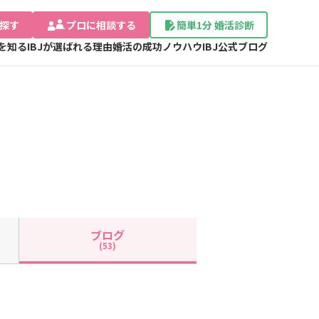
探す
プロに相談する
簡単1分 婚活診断
Jを知る
IBJが選ばれる理由
婚活の成功ノウハウ
IBJ公式ブログ
ブログ
(53)