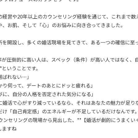
の経営や20年以上のカウンセリング経験を通じて、これまで数
や、お肌、そして「心」のお悩みに向き合ってきました。
所を開設し、多くの婚活現場を見てきて、ある一つの確信に至
婚率が圧倒的に高い人は、スペック（条件）が高い人ではなく、
*ということです。
選ばれない…」
かり伺って、デートのあとにドッと疲れる」
びに、自分の人格を否定された気分になる」
に婚活で心がすり減っているなら、それはあなたの魅力が足り
だけ「自己肯定感」のエネルギーが不足しているだけなんです
カウンセリングの現場から見出した、**【婚活が劇的にうまくい
しますね