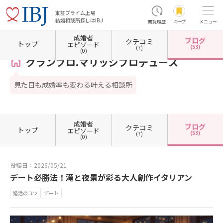
東証プライム上場
結婚相談所探しはIBJ
閲覧履歴
キープ
メニュー
成婚者
ブログ
クチコミ
ホーム
熊本県の結婚相談所
熊本県熊本市
熊本県熊本市中央区
グランプロ.マリッジ
トップ
エピソード
(53)
(7)
(0)
グランプロ.マリッジプロデュース
見た目も成婚率も変わる叶える相談所
成婚者
ブログ
クチコミ
トップ
エピソード
(53)
(7)
(0)
投稿日：2026/05/21
デート必勝法！滝と夜景が彩る大人創作イタリアン
婚活のコツ
デート