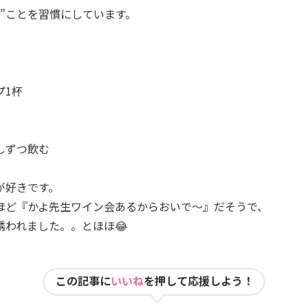
む”ことを習慣にしています。
プ1杯
杯
しずつ飲む
が好きです。
ほど『かよ先生ワイン会あるからおいで〜』だそうで、
誘われました。。とほほ😂
この記事に
いいね
を押して応援しよう！