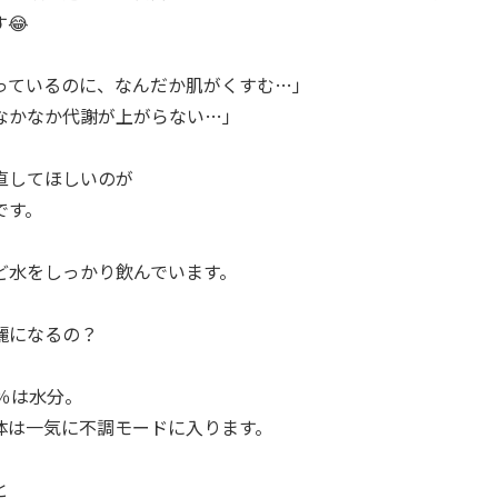
😂
っているのに、なんだか肌がくすむ…」
なかなか代謝が上がらない…」
直してほしいのが
です。
ど水をしっかり飲んでいます。
麗になるの？
％は水分。
体は一気に不調モードに入ります。
と