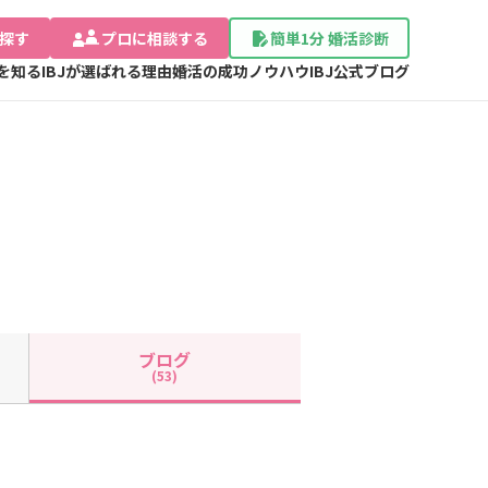
探す
プロに相談する
簡単1分 婚活診断
Jを知る
IBJが選ばれる理由
婚活の成功ノウハウ
IBJ公式ブログ
ブログ
(53)