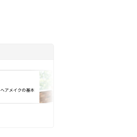
投稿日：2026.06.06
『お見合いでお断り
！ヘアメイクの基本
と思い混んでません