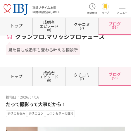
東証プライム上場
結婚相談所探しはIBJ
閲覧履歴
キープ
メニュー
成婚者
ブログ
クチコミ
ホーム
熊本県の結婚相談所
熊本県熊本市
熊本県熊本市中央区
グランプロ.マリッジ
トップ
エピソード
(53)
(7)
(0)
グランプロ.マリッジプロデュース
見た目も成婚率も変わる叶える相談所
成婚者
ブログ
クチコミ
トップ
エピソード
(53)
(7)
(0)
投稿日：2026/04/16
だって撮影って大事だから！
婚活のお悩み
婚活のコツ
カウンセラーの日常