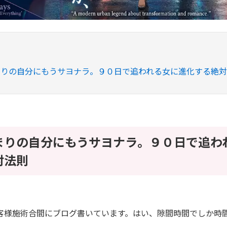
まりの自分にもうサヨナラ。９０日で追われる女に進化する絶
まりの自分にもうサヨナラ。９０日で追わ
対法則
客様施術合間にブログ書いています。はい、隙間時間でしか時