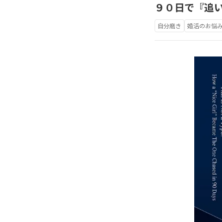
９０日で『追
自分磨き
婚活のお悩