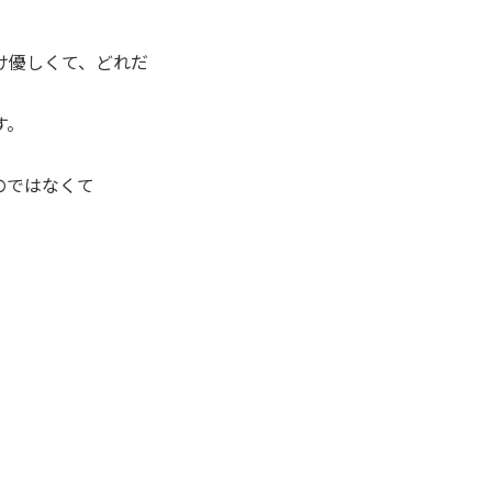
け優しくて、どれだ
す。
のではなくて
。