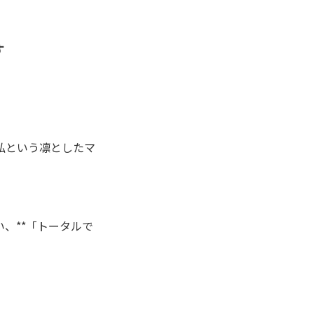
す
私という凛としたマ
、**「トータルで