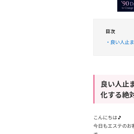
目次
良い人止
良い人止
化する絶
こんにちは🎵
今日もエステのお
す。。。