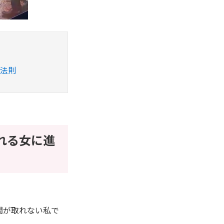
対法則
れる女に進
間が取れない私で