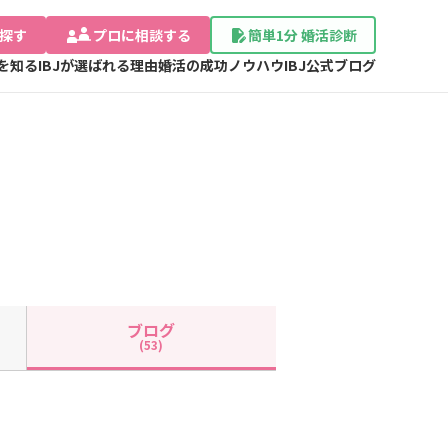
探す
プロに相談する
簡単1分 婚活診断
Jを知る
IBJが選ばれる理由
婚活の成功ノウハウ
IBJ公式ブログ
ブログ
(53)