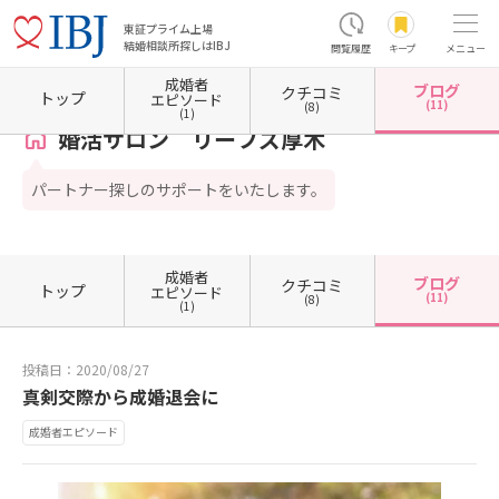
東証プライム上場
結婚相談所探しはIBJ
閲覧履歴
キープ
メニュー
成婚者
ブログ
クチコミ
ホーム
神奈川県の結婚相談所
神奈川県厚木市
婚活サロン リーフズ厚木
カウンセラ
トップ
エピソード
(11)
(8)
(1)
婚活サロン リーフズ厚木
パートナー探しのサポートをいたします。
成婚者
ブログ
クチコミ
トップ
エピソード
(11)
(8)
(1)
投稿日：2020/08/27
真剣交際から成婚退会に
成婚者エピソード