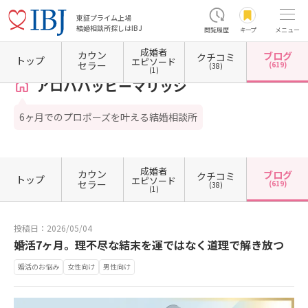
東証プライム上場
結婚相談所探しはIBJ
閲覧履歴
キープ
メニュー
成婚者
カウン
ブログ
クチコミ
ホーム
神奈川県の結婚相談所
神奈川県横浜市
神奈川県横浜市西区
アロハハッピーマ
トップ
エピソード
セラー
(619)
(38)
(1)
アロハハッピーマリッジ
6ヶ月でのプロポーズを叶える結婚相談所
成婚者
カウン
ブログ
クチコミ
トップ
エピソード
セラー
(619)
(38)
(1)
投稿日：2026/05/04
婚活7ヶ月。理不尽な結末を運ではなく道理で解き放つ
婚活のお悩み
女性向け
男性向け