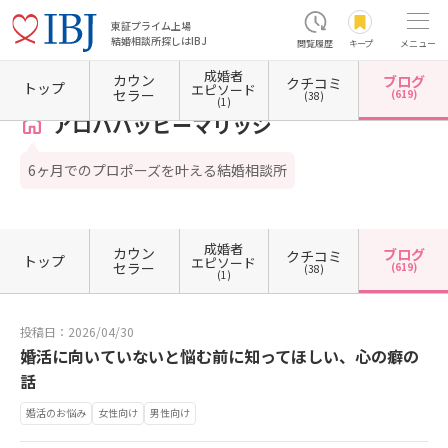
東証プライム上場
結婚相談所探しはIBJ
閲覧履歴
キープ
メニュー
成婚者
カウン
ブログ
クチコミ
ホーム
神奈川県の結婚相談所
神奈川県横浜市
神奈川県横浜市西区
アロハハッピーマ
トップ
エピソード
セラー
(619)
(38)
(1)
アロハハッピーマリッジ
6ヶ月でのプロポーズを叶える結婚相談所
成婚者
カウン
ブログ
クチコミ
トップ
エピソード
セラー
(619)
(38)
(1)
投稿日：2026/04/30
婚活に向いていないと悩む前に知ってほしい、心の癖の
話
婚活のお悩み
女性向け
男性向け