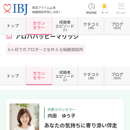
東証プライム上場
結婚相談所探しはIBJ
閲覧履歴
キープ
メニュー
成婚者
カウン
クチコミ
ブログ
ホーム
神奈川県の結婚相談所
神奈川県横浜市
神奈川県横浜市西区
アロハハッピーマ
トップ
エピソード
セラー
(38)
(619)
(1)
アロハハッピーマリッジ
6ヶ月でのプロポーズを叶える結婚相談所
成婚者
カウン
クチコミ
ブログ
トップ
エピソード
セラー
(38)
(619)
(1)
代表カウンセラー
内田 ゆう子
あなたの気持ちに寄り添い伴走