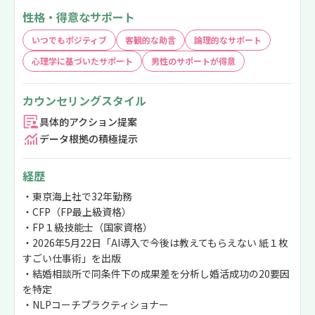
性格・得意なサポート
いつでもポジティブ
客観的な助言
論理的なサポート
心理学に基づいたサポート
男性のサポートが得意
カウンセリングスタイル
具体的アクション提案
データ根拠の積極提示
経歴
・東京海上社で32年勤務
・CFP（FP最上級資格）
・FP１級技能士（国家資格）
・2026年5月22日「AI導入で今後は教えてもらえない 紙１枚
すごい仕事術」を出版
・結婚相談所で同条件下の成果差を分析し婚活成功の20要因
を特定
・NLPコーチプラクティショナー