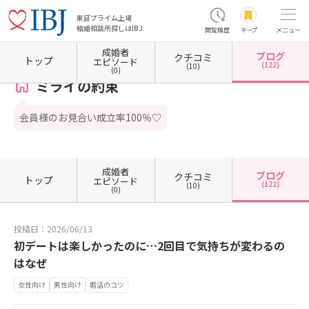
東証プライム上場
結婚相談所探しはIBJ
閲覧履歴
キープ
メニュー
成婚者
ブログ
クチコミ
ホーム
神奈川県の結婚相談所
神奈川県川崎市
神奈川県川崎市中原区
ミライの約束
トップ
エピソード
(122)
(10)
(0)
ミライの約束
会員様のお見合い成立率100％♡
成婚者
ブログ
クチコミ
トップ
エピソード
(122)
(10)
(0)
投稿日：2026/06/13
初デートは楽しかったのに…2回目で気持ちが変わるの
はなぜ
女性向け
男性向け
婚活のコツ