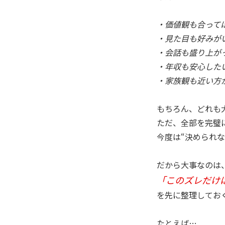
・価値観も合って
・見た目も好みが
・会話も盛り上が
・年収も安心した
・家族観も近い方
もちろん、どれも
ただ、全部を完璧
今度は“決められ
だから大事なのは
「このズレだけ
を先に整理しておく
たとえば…