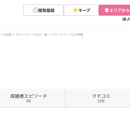
閲覧履歴
キープ
エリアから
IB
イの約束
カウンセラーブログ一覧
カウンセラーブログ詳細
成婚者
エピソード
クチコミ
(0)
(10)