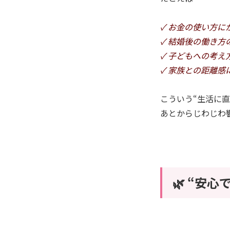
✓ お金の使い方に
✓ 結婚後の働き方
✓ 子どもへの考え
✓ 家族との距離感
こういう“生活に直
あとからじわじわ
🌿 “安