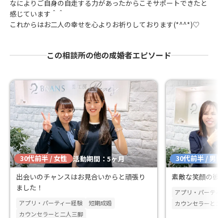
なによりご自身の自走する力があったからこそサポートできたと
感じています＾＾
これからはお二人の幸せを心よりお祈りしております(*^^*)♡
この相談所の他の成婚者エピソード
30代前半 / 女性
30代前半 / 
活動期間：5ヶ月
出会いのチャンスはお見合いからと頑張り
素敵な笑顔の
ました！
アプリ・パーテ
アプリ・パーティー経験
短期成婚
カウンセラーと
カウンセラーと二人三脚