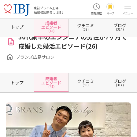
東証プライム上場
結婚相談所探しはIBJ
閲覧履歴
キープ
メニュー
成婚者
クチコミ
ブログ
ホーム
広島県の結婚相談所
広島県広島市
広島県広島市中区
ブランズ広島サロン
トップ
エピソード
(58)
(314)
(48)
30代前半のエンジニアの男性が7ヶ月で
成婚した婚活エピソード(26)
ブランズ広島サロン
成婚者
クチコミ
ブログ
トップ
エピソード
(58)
(314)
(48)