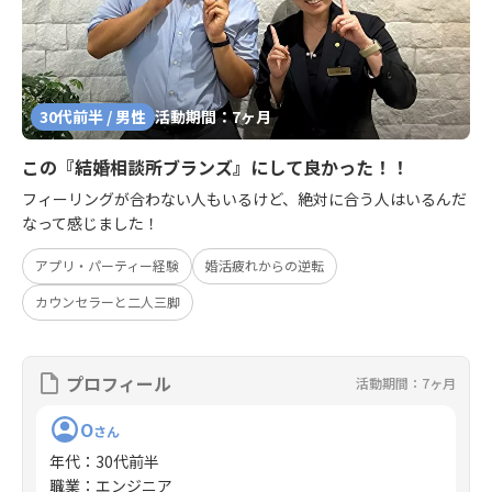
30代前半 / 男性
活動期間：7ヶ月
この『結婚相談所ブランズ』にして良かった！！
フィーリングが合わない人もいるけど、絶対に合う人はいるんだ
なって感じました！
アプリ・パーティー経験
婚活疲れからの逆転
カウンセラーと二人三脚
プロフィール
活動期間：7ヶ月
O
さん
年代
：
30代前半
職業
：
エンジニア