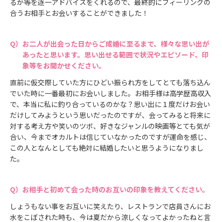
るか等を逐一アドバイスをくれるので、最終的にフィーリングの
合うお相手とお会いすることができました！
お二人が出会った日からご成婚に至るまで、様々な思い出が
あったと思います。思い出せる範囲で状況やエピソード、印
象等をお聞かせください。
直前に仮交際していた方にひどい振られ方をしてとても落ち込ん
でいた時に一番最初にお会いしました。お相手様は高学歴高収入
で、本当に私に釣り合っているのかな？思い出に１度だけお会い
だけしてみようという思いだったのですが、会ってみると将来に
対する考え方や笑いのツボ、好きなジャンルの映画等とても気が
合い、今までオカルトは信じていなかったのですが運命を感じ、
この人となんとしても絶対に結婚したいと思うようになりまし
た。
お相手と初めて会った時のお互いの印象を教えてください。
しょうもない事をお互いに笑えたり、レストランで店員さんにお
水をこぼされた時も、今は夏だから涼しくなってよかったねと言