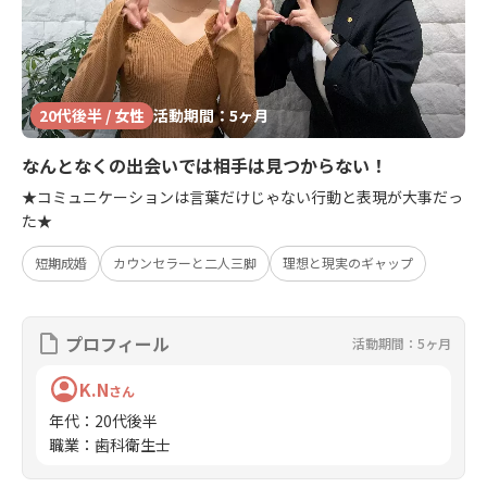
20代後半 / 女性
活動期間：5ヶ月
なんとなくの出会いでは相手は見つからない！
★コミュニケーションは言葉だけじゃない行動と表現が大事だっ
た★
短期成婚
カウンセラーと二人三脚
理想と現実のギャップ
プロフィール
活動期間：5ヶ月
K.N
さん
年代
：
20代後半
職業
：
歯科衛生士