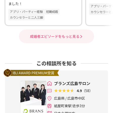
ました！
アプリ・パーテ
アプリ・パーティー経験
短期成婚
カウンセラーと
カウンセラーと二人三脚
成婚者エピソードをもっと見る
この相談所を知る
ブランズ広島サロン
4.9
（58）
広島県 / 広島市中区
紙屋町東駅 徒歩3分