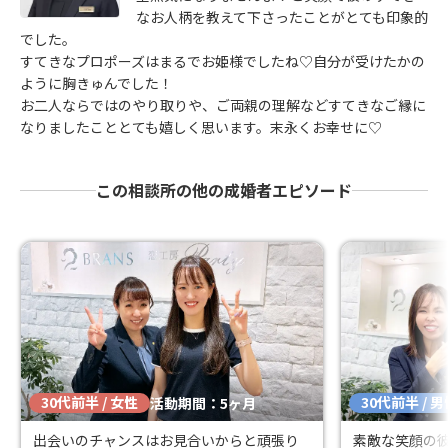
なお人柄を教えて下さったことがとても印象的
でした。
すてきなプロポーズはまるでお姫様でしたね♡自分が受けたかの
ように胸きゅんでした！
お二人ならではのやり取りや、ご両親の理解などすてきなご縁に
なりましたこととても嬉しく思います。末永くお幸せに♡
この相談所の他の成婚者エピソード
30代前半 / 女性
30代前半 / 
活動期間：5ヶ月
出会いのチャンスはお見合いからと頑張り
素敵な笑顔の