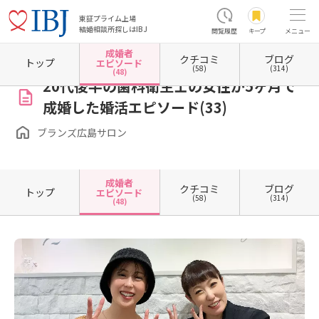
東証プライム上場
結婚相談所探しはIBJ
閲覧履歴
キープ
メニュー
成婚者
クチコミ
ブログ
ホーム
広島県の結婚相談所
広島県広島市
広島県広島市中区
ブランズ広島サロン
トップ
エピソード
(58)
(314)
(48)
20代後半の歯科衛生士の女性が5ヶ月で
成婚した婚活エピソード(33)
ブランズ広島サロン
成婚者
クチコミ
ブログ
トップ
エピソード
(58)
(314)
(48)