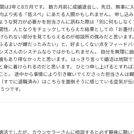
間は3年と8カ月です。 数カ月前に成婚退会し、先日、無事に
均より劣る「低スペ」にあたる人間かもしれません。 申し込
ような努力が必要かを担当さんに訊ねた際は「別に何もしなく
間性、人となりをチェックしてもらえた結果としての「お墨付
げられない部分を見てもらえるのが相談所の強みだと思います
ふるまいが嫌だったみたい」と、好ましくない点をフィードバ
ンズさんのシステムならではかもしれません。 自分を無理に
婚もあり得なかったと思います。 はっきり言って婚活は地獄で
と身に着けられるのだと思います。 ひとつ申し上げるとすれ
こと。 途中から事情により引き継いでくださった担当さんは
（すでに退職済み）はこちらを面倒そうに感じている空気が伝
☆５つです。
婚活でしたが、カウンセラーさんに相談すると必ず親身に聴い