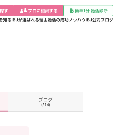
探す
プロに相談する
簡単1分 婚活診断
Jを知る
IBJが選ばれる理由
婚活の成功ノウハウ
IBJ公式ブログ
ブログ
(314)