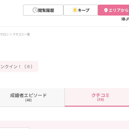
閲覧履歴
キープ
エリアから
IB
サロン
クチコミ一覧
】ランクイン！（※）
成婚者
エピソード
クチコミ
(58)
(48)