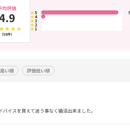
平均評価
★
5
4.9
★
4
★
3
★
2
★
1
（58件）
高い順
評価低い順
ドバイスを貰えて迷う事なく婚活出来ました。