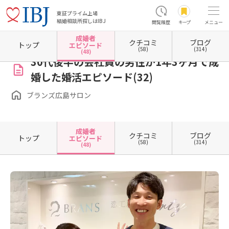
東証プライム上場
結婚相談所探しはIBJ
閲覧履歴
キープ
メニュー
成婚者
クチコミ
ブログ
ホーム
広島県の結婚相談所
広島県広島市
広島県広島市中区
ブランズ広島サロン
トップ
エピソード
(58)
(314)
(48)
30代後半の会社員の男性が1年3ヶ月で成
婚した婚活エピソード(32)
ブランズ広島サロン
成婚者
クチコミ
ブログ
トップ
エピソード
(58)
(314)
(48)