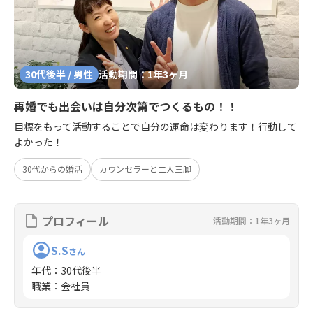
30代後半 / 男性
活動期間：1年3ヶ月
再婚でも出会いは自分次第でつくるもの！！
目標をもって活動することで自分の運命は変わります！行動して
よかった！
30代からの婚活
カウンセラーと二人三脚
プロフィール
活動期間：1年3ヶ月
S.S
さん
年代
：
30代後半
職業
：
会社員