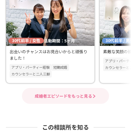
30代前半 / 女性
30代前半 / 
活動期間：5ヶ月
出会いのチャンスはお見合いからと頑張り
素敵な笑顔の
ました！
アプリ・パーテ
アプリ・パーティー経験
短期成婚
カウンセラーと
カウンセラーと二人三脚
成婚者エピソードをもっと見る
この相談所を知る