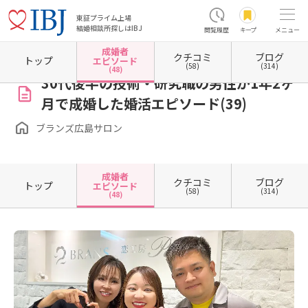
東証プライム上場
結婚相談所探しはIBJ
閲覧履歴
キープ
メニュー
成婚者
クチコミ
ブログ
ホーム
広島県の結婚相談所
広島県広島市
広島県広島市中区
ブランズ広島サロン
トップ
エピソード
(58)
(314)
(48)
30代後半の技術・研究職の男性が1年2ヶ
月で成婚した婚活エピソード(39)
ブランズ広島サロン
成婚者
クチコミ
ブログ
トップ
エピソード
(58)
(314)
(48)