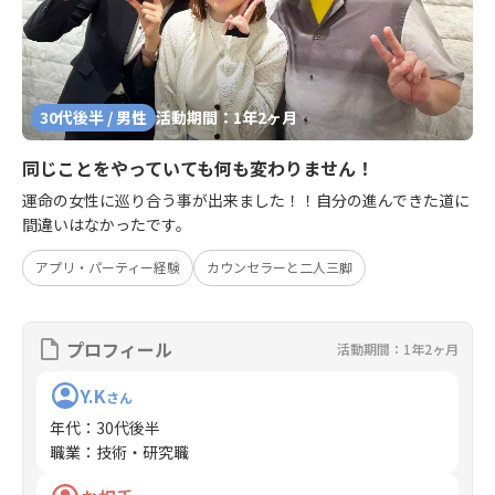
30代後半 / 男性
活動期間：1年2ヶ月
同じことをやっていても何も変わりません！
運命の女性に巡り合う事が出来ました！！自分の進んできた道に
間違いはなかったです。
アプリ・パーティー経験
カウンセラーと二人三脚
プロフィール
活動期間：1年2ヶ月
Y.K
さん
年代
：
30代後半
職業
：
技術・研究職