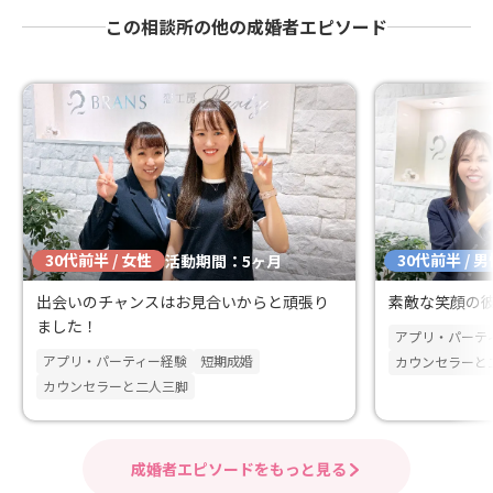
この相談所の他の成婚者エピソード
30代前半 / 女性
30代前半 / 
活動期間：5ヶ月
出会いのチャンスはお見合いからと頑張り
素敵な笑顔の
ました！
アプリ・パーテ
アプリ・パーティー経験
短期成婚
カウンセラーと
カウンセラーと二人三脚
成婚者エピソードをもっと見る