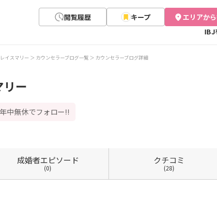
閲覧履歴
キープ
エリアから
IB
レイスマリー
カウンセラーブログ一覧
カウンセラーブログ詳細
マリー
年中無休でフォロー!!
成婚者
エピソード
クチコミ
(0)
(28)