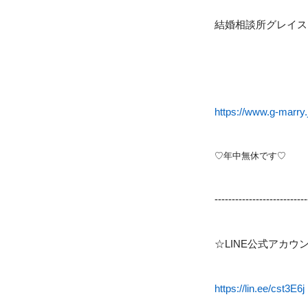
結婚相談所グレイス
https://www.g-marry.
♡年中無休です♡
---------------------------
☆
LINE
公式アカウ
https://lin.ee/cst3E6j