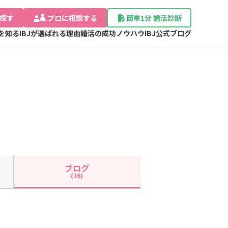
探す
プロに相談する
簡単1分 婚活診断
Jを知る
IBJが選ばれる理由
婚活の成功ノウハウ
IBJ公式ブログ
ブログ
(16)