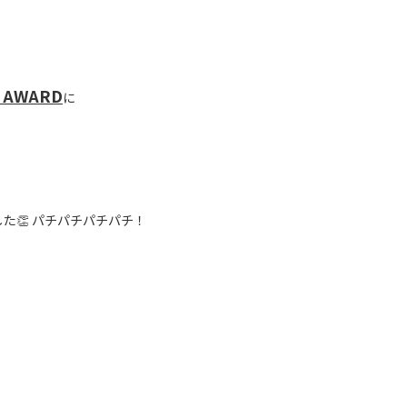
J AWARD
に
た👏 パチパチパチパチ！