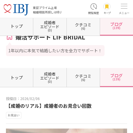
東証プライム上場
結婚相談所探しはIBJ
閲覧履歴
キープ
メニュー
成婚者
ブログ
クチコミ
ホーム
岐阜県の結婚相談所
岐阜県岐阜市
婚活サポート LIF BRIDAL
カウンセラーブロ
トップ
エピソード
(139)
(6)
(0)
婚活サポート LIF BRIDAL
1年以内に本気で結婚したい方を全力でサポート！
成婚者
ブログ
クチコミ
トップ
エピソード
(139)
(6)
(0)
投稿日：2026/02/06
【成婚のリアル】成婚者のお見合い回数
お見合い