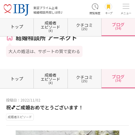
東証プライム上場
結婚相談所探しはIBJ
閲覧履歴
キープ
メニュー
成婚者
ブログ
クチコミ
ホーム
岐阜県の結婚相談所
岐阜県岐阜市
結婚相談所 アーネクト
カウンセラーブログ
トップ
エピソード
(34)
(25)
(4)
結婚相談所 アーネクト
大人の婚活は、サポートの質で変わる
成婚者
ブログ
クチコミ
トップ
エピソード
(34)
(25)
(4)
投稿日：2022/11/02
祝💕ご成婚おめでとうございます！
成婚者エピソード