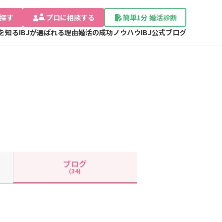
探す
プロに相談する
簡単1分 婚活診断
Jを知る
IBJが選ばれる理由
婚活の成功ノウハウ
IBJ公式ブログ
ブログ
(34)