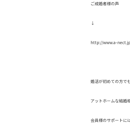
ご成婚者様の声
↓
http://www.a-nect.j
婚活が初めての方で
アットホームな結婚相談
会員様のサポートに