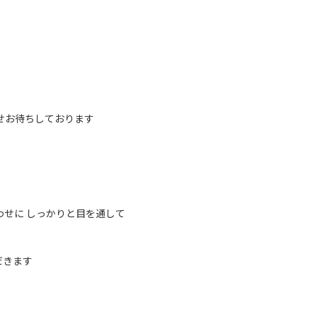
せお待ちしております
わせに しっかりと目を通して
だきます