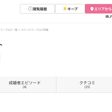
閲覧履歴
キープ
エリアから
IB
セラーブログ一覧
カウンセラーブログ詳細
ト
成婚者
エピソード
クチコミ
(4)
(25)