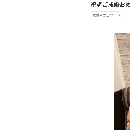
祝💕ご成婚お
成婚者エピソード