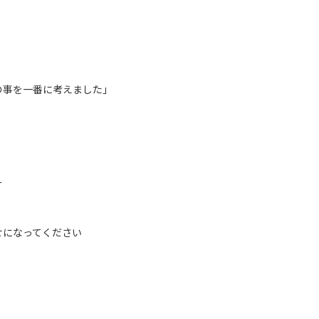
の事を一番に考えました」
す
せになってください